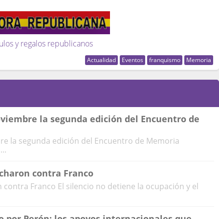
ulos y regalos republicanos
Actualidad
Eventos
franquismo
Memoria
oviembre la segunda edición del Encuentro de
bre la segunda edición del Encuentro de Memoria
..
ucharon contra Franco
 contra Franco El silencio no detiene la ocupación y el
 por Perón: los apoyos internacionales que