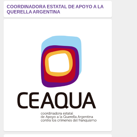
antifascismo
(1006)
COORDINADORA ESTATAL DE APOYO A LA
QUERELLA ARGENTINA
Eventos
(914)
Historia
(752)
Crímenes del franquismo
(721)
dictadura
(699)
Feminismo
(607)
neofranquismo
(567)
Justicia Universal
(527)
Derechos Humanos
(522)
Nacionalcatolicismo
(514)
Exilio
(506)