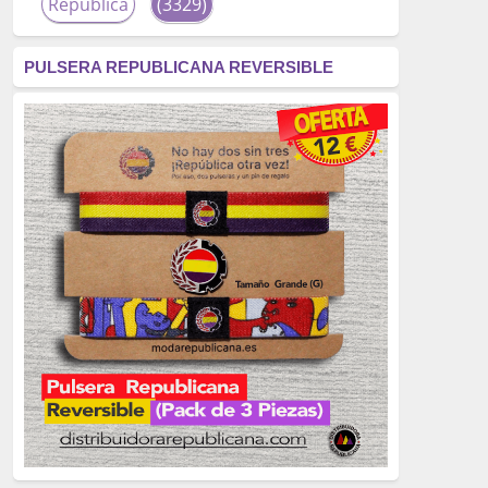
República
(3329)
corrupción
(3266)
PULSERA REPUBLICANA REVERSIBLE
fascismo
(2677)
tardofranquismo
(2320)
Actualidad
(2319)
monarquía
(2253)
borbones
(2176)
Cultura
(2163)
Guerra
(1674)
genocidio
(1234)
mujer
(1070)