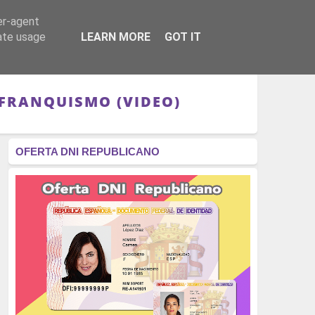
er-agent
RÉGIMEN - MONARQUÍA
CULTURA - LIBROS
rate usage
LEARN MORE
GOT IT
 FRANQUISMO (VIDEO)
OFERTA DNI REPUBLICANO