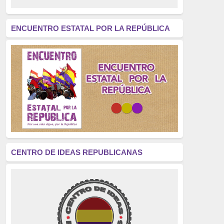
revolución
(312)
América Latina
(305)
ENCUENTRO ESTATAL POR LA REPÚBLICA
Exhumación
(304)
Golpe de Estado
(304)
Brigadas Internacionales
(303)
pensamiento
(294)
Revisionismo
(289)
La Transición
(275)
CENTRO DE IDEAS REPUBLICANAS
presos políticos
(273)
educación pública
(270)
La Izquierda
(260)