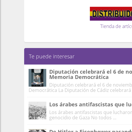
Tienda de artíc
Te puede interesar
Diputación celebrará el 6 de n
Memoria Democrática
Diputación celebrará el 6 de noviem
Democrática La Diputación de Cádiz celebrará .
Los árabes antifascistas que l
Los árabes antifascistas que lucharon
genocidio de Gaza No todos ...
De Hitler a Eisenhower pasando