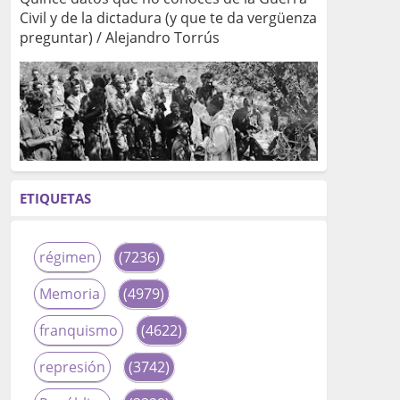
Civil y de la dictadura (y que te da vergüenza
preguntar) / Alejandro Torrús
ETIQUETAS
régimen
(7236)
Memoria
(4979)
franquismo
(4622)
represión
(3742)