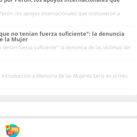
Perón: los apoyos internacionales que sostuvieron a
ue no tenían fuerza suficiente": la denuncia
de la Mujer
enían fuerza suficiente": la denuncia de las víctimas del
 Introducción a Memoria de las Mujeres Sería en el mes