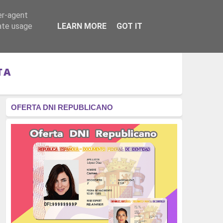
er-agent
RÉGIMEN - MONARQUÍA
CULTURA - LIBROS
rate usage
LEARN MORE
GOT IT
TA
OFERTA DNI REPUBLICANO