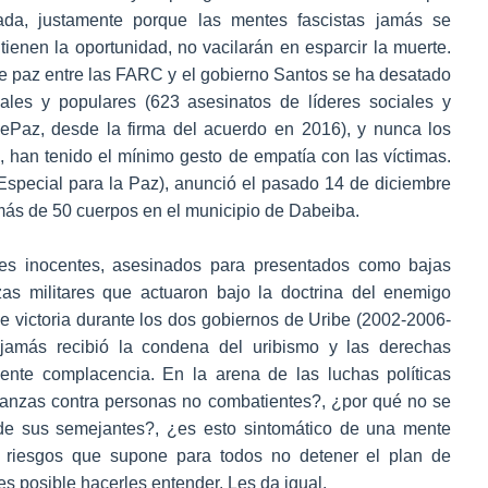
ada, justamente porque las mentes fascistas jamás se
 tienen la oportunidad, no vacilarán en esparcir la muerte.
de paz entre las FARC y el gobierno Santos se ha desatado
ales y populares (623 asesinatos de líderes sociales y
Paz, desde la firma del acuerdo en 2016), y nunca los
o, han tenido el mínimo gesto de empatía con las víctimas.
 Especial para la Paz), anunció el pasado 14 de diciembre
más de 50 cuerpos en el municipio de Dabeiba.
iles inocentes, asesinados para presentados como bajas
zas militares que actuaron bajo la doctrina del enemigo
 de victoria durante los dos gobiernos de Uribe (2002-2006-
 jamás recibió la condena del uribismo y las derechas
ente complacencia. En la arena de las luchas políticas
anzas contra personas no combatientes?, ¿por qué no se
 de sus semejantes?, ¿es esto sintomático de una mente
os riesgos que supone para todos no detener el plan de
es posible hacerles entender. Les da igual.