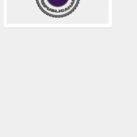
justicia
(258)
Holocausto
(239)
Maquis
(237)
capitalismo
(228)
crisis sanitaria
(228)
Catalunya Proces
(227)
Lucha de clases
(211)
comunismo
(208)
bebés robados
(199)
Imperialismo
(189)
LGTBIQ
(181)