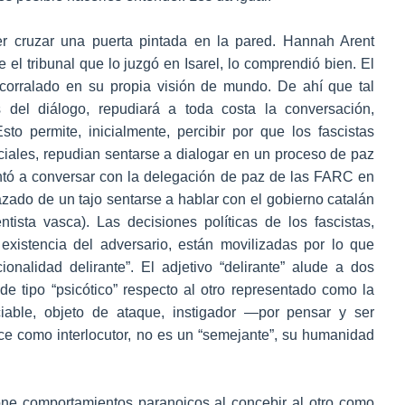
r cruzar una puerta pintada en la pared. Hannah Arent
 el tribunal que lo juzgó en Isarel, lo comprendió bien. El
acorralado en su propia visión de mundo. De ahí que tal
s del diálogo, repudiará a toda costa la conversación,
sto permite, inicialmente, percibir por que los fascistas
iales, repudian sentarse a dialogar en un proceso de paz
ntó a conversar con la delegación de paz de las FARC en
ado de un tajo sentarse a hablar con el gobierno catalán
sta vasca). Las decisiones políticas de los fascistas,
existencia del adversario, están movilizadas por lo que
onalidad delirante”. El adjetivo “delirante” alude a dos
de tipo “psicótico” respecto al otro representado como la
iable, objeto de ataque, instigador —por pensar y ser
rece como interlocutor, no es un “semejante”, su humanidad
one comportamientos paranoicos al concebir al otro como