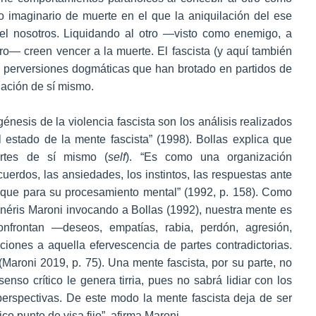
imaginario de muerte en el que la aniquilación del ese
del nosotros. Liquidando al otro —visto como enemigo, a
ro— creen vencer a la muerte. El fascista (y aquí también
as perversiones dogmáticas que han brotado en partidos de
gación de sí mismo.
énesis de la violencia fascista son los análisis realizados
l estado de la mente fascista” (1998). Bollas explica que
artes de sí mismo (
self
). “Es como una organización
cuerdos, las ansiedades, los instintos, las respuestas ante
sique para su procesamiento mental” (1992, p. 158). Como
mnéris Maroni invocando a Bollas (1992), nuestra mente es
nfrontan —deseos, empatías, rabia, perdón, agresión,
iones a aquella efervescencia de partes contradictorias.
(Maroni 2019, p. 75). Una mente fascista, por su parte, no
senso crítico le genera tirria, pues no sabrá lidiar con los
perspectivas. De este modo la mente fascista deja de ser
co punto de visa fijo”, afirma Maroni.