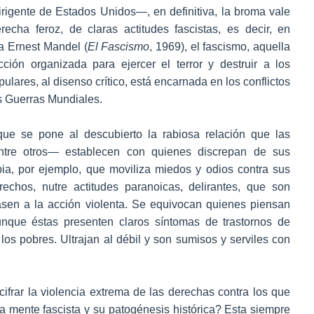
irigente de Estados Unidos—, en definitiva, la broma vale
cha feroz, de claras actitudes fascistas, es decir, en
ca Ernest Mandel (
El Fascismo
, 1969), el fascismo, aquella
ción organizada para ejercer el terror y destruir a los
lares, al disenso crítico, está encarnada en los conflictos
s Guerras Mundiales.
ue se pone al descubierto la rabiosa relación que las
entre otros— establecen con quienes discrepan de sus
ia, por ejemplo, que moviliza miedos y odios contra sus
rechos, nutre actitudes paranoicas, delirantes, que son
pasen a la acción violenta. Se equivocan quienes piensan
unque éstas presenten claros síntomas de trastornos de
los pobres. Ultrajan al débil y son sumisos y serviles con
ifrar la violencia extrema de las derechas contra los que
a mente fascista y su patogénesis histórica? Esta siempre