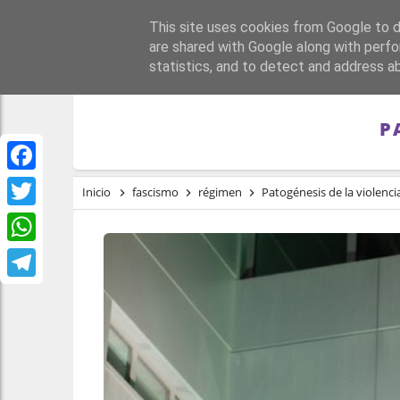
This site uses cookies from Google to de
PORTADA
REPÚBLI
are shared with Google along with perfo
statistics, and to detect and address a
P
Facebook
Inicio
fascismo
régimen
Patogénesis de la violencia
Twitter
WhatsApp
Telegram