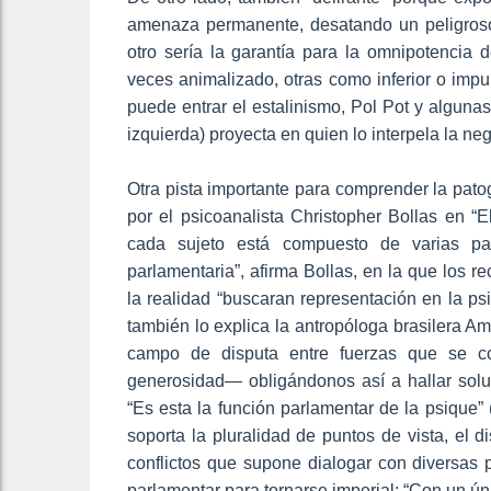
amenaza permanente, desatando un peligroso 
otro sería la garantía para la omnipotencia 
veces animalizado, otras como inferior o impu
puede entrar el estalinismo, Pol Pot y algun
izquierda) proyecta en quien lo interpela la ne
Otra pista importante para comprender la patog
por el psicoanalista Christopher Bollas en “E
cada sujeto está compuesto de varias p
parlamentaria”, afirma Bollas, en la que los re
la realidad “buscaran representación en la p
también lo explica la antropóloga brasilera A
campo de disputa entre fuerzas que se co
generosidad— obligándonos así a hallar soluc
“Es esta la función parlamentar de la psique” 
soporta la pluralidad de puntos de vista, el di
conflictos que supone dialogar con diversas 
parlamentar para tornarse imperial: “Con un úni