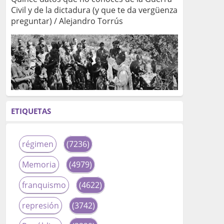
Civil y de la dictadura (y que te da vergüenza
preguntar) / Alejandro Torrús
ETIQUETAS
régimen
(7236)
Memoria
(4979)
franquismo
(4622)
represión
(3742)