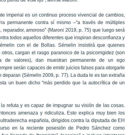
e imperial es un continuo proceso vivencial de cambios,
ra permanente contra sí mismo –“a través de múltiples
 reparador, amoroso” (Maroni 2019, p. 75) que luego será
ontra todos aquellos diferentes que inspiran desconfianza y
émelin con el de Bollas. Sémelin insistirá que quienes
s otros, cargan el rasgo paranoico de la psicorrigidez (son
ma de valores), dan muestran permanente de un ego
empre serán capaces de emitir juicios falsos para otorgarle
e deparan (Sémelin 2009, p. 77). La duda le es tan extraña
vista un buen dicho “más perdido que la autocrítica de un
 la refuta y es capaz de impugnar su visión de las cosas.
tonces amenaza y ridiculiza. Esto explica muy bien los
 ultraderecha española, dirigidos contra la diputada de EH
scurso en la reciente posesión de Pedro Sánchez como