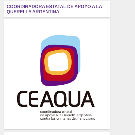
antifascismo
(1006)
COORDINADORA ESTATAL DE APOYO A LA
QUERELLA ARGENTINA
Eventos
(914)
Historia
(752)
Crímenes del franquismo
(721)
dictadura
(699)
Feminismo
(607)
neofranquismo
(567)
Justicia Universal
(527)
Derechos Humanos
(522)
Nacionalcatolicismo
(514)
Exilio
(506)