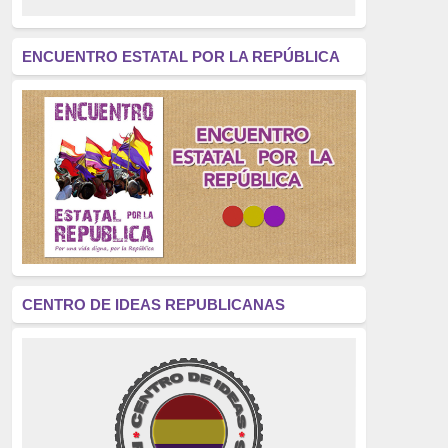
revolución
(312)
América Latina
(305)
ENCUENTRO ESTATAL POR LA REPÚBLICA
Exhumación
(304)
Golpe de Estado
(304)
Brigadas Internacionales
(303)
pensamiento
(294)
Revisionismo
(289)
La Transición
(275)
CENTRO DE IDEAS REPUBLICANAS
presos políticos
(273)
educación pública
(270)
La Izquierda
(260)