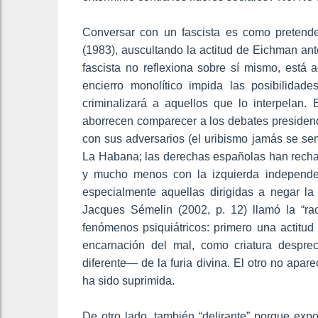
Conversar con un fascista es como pretende
(1983), auscultando la actitud de Eichman ante
fascista no reflexiona sobre sí mismo, está 
encierro monolítico impida las posibilidade
criminalizará a aquellos que lo interpelan. E
aborrecen comparecer a los debates presidenc
con sus adversarios (el uribismo jamás se se
La Habana; las derechas españolas han rechaz
y mucho menos con la izquierda independenti
especialmente aquellas dirigidas a negar la 
Jacques Sémelin (2002, p. 12) llamó la “raci
fenómenos psiquiátricos: primero una actitud 
encarnación del mal, como criatura desprec
diferente— de la furia divina. El otro no apa
ha sido suprimida.
De otro lado, también “delirante” porque exp