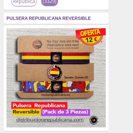
República
(3329)
corrupción
(3266)
PULSERA REPUBLICANA REVERSIBLE
fascismo
(2677)
tardofranquismo
(2320)
Actualidad
(2319)
monarquía
(2253)
borbones
(2176)
Cultura
(2163)
Guerra
(1674)
genocidio
(1234)
mujer
(1070)