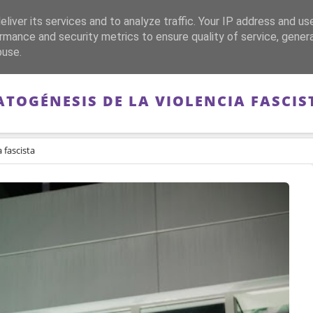
liver its services and to analyze traffic. Your IP address and us
CA
FRANQUISMO
GUERRA DE ESPAÑA
MEMORIA
rmance and security metrics to ensure quality of service, gene
buse.
ATOGÉNESIS DE LA VIOLENCIA FASCIS
 fascista