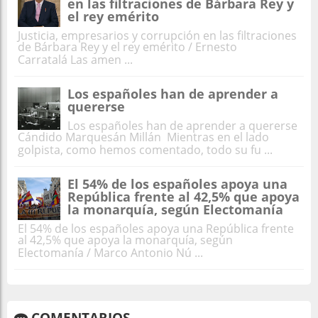
en las filtraciones de Bárbara Rey y
el rey emérito
Justicia, empresarios y corrupción en las filtraciones
de Bárbara Rey y el rey emérito / Ernesto
Carratalá Las amen ...
Los españoles han de aprender a
quererse
Los españoles han de aprender a quererse
Cándido Marquesán Millán Mientras en el lado
golpista, como hemos comentado, todo su fu ...
El 54% de los españoles apoya una
República frente al 42,5% que apoya
la monarquía, según Electomanía
El 54% de los españoles apoya una República frente
al 42,5% que apoya la monarquía, según
Electomanía / Marco Antonio Nú ...
COMENTARIOS