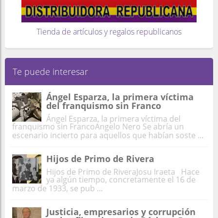
Tienda de artículos y regalos republicanos
Te puede interesar
Ángel Esparza, la primera víctima
del franquismo sin Franco
Ángel Esparza, la primera víctima del
franquismo sin FrancoAngelo Nero Se abría un
escenario incierto para aquellos que habían soste ...
Hijos de Primo de Rivera
Hijos de Primo de RiveraJosu Iraeta Hace
ya algún tiempo, concretamente el 16 de
marzo de 1933, se pub ...
Justicia, empresarios y corrupción