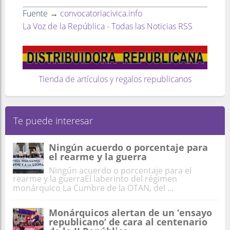
Fuente →
convocatoriacivica.info
La Voz de la República - Todas las Noticias RSS
Tienda de artículos y regalos republicanos
Te puede interesar
Ningún acuerdo o porcentaje para
el rearme y la guerra
Ningún acuerdo o porcentaje para el
rearme y la guerraEl laberinto del régimen
monárquico La Cumbre de la OTAN, del ...
Monárquicos alertan de un ‘ensayo
republicano’ de cara al centenario