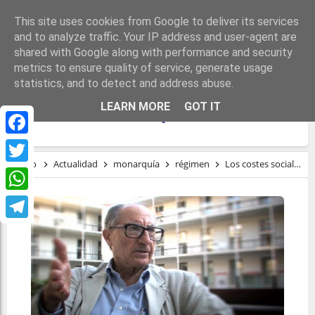
This site uses cookies from Google to deliver its services
and to analyze traffic. Your IP address and user-agent are
shared with Google along with performance and security
metrics to ensure quality of service, generate usage
statistics, and to detect and address abuse.
LOS COSTES SOCIALES Y TERRITORIALES
LEARN MORE
GOT IT
DE TENER LA MONARQUÍA EN ESPAÑA
Facebook
Inicio
Actualidad
monarquía
régimen
Los costes sociales y territoriales de tener la monarquía en España
Twitter
WhatsApp
Telegram