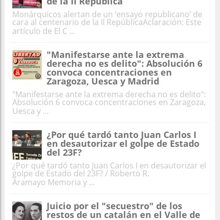
de la II República
Monárquicos alertan de un ‘ensayo republicano’ de
cara al centenario de la II RepúblicaAclaración: Este
artículo de El C ...
"Manifestarse ante la extrema
derecha no es delito": Absolución 6
convoca concentraciones en
Zaragoza, Uesca y Madrid
"Manifestarse ante la extrema derecha no es delito":
Absolución 6 convoca concentraciones en Zaragoza,
Uesca y ...
¿Por qué tardó tanto Juan Carlos I
en desautorizar el golpe de Estado
del 23F?
¿Por qué tardó tanto Juan Carlos I en desautorizar el
golpe de Estado del 23F? / Roberto R.
Aramayo Memoria y ...
Juicio por el "secuestro" de los
restos de un catalán en el Valle de