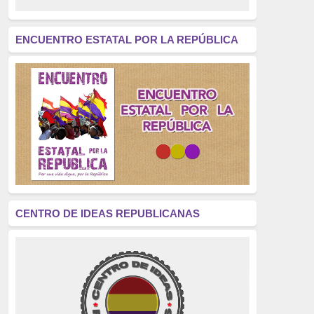
revolución
(312)
América Latina
(305)
ENCUENTRO ESTATAL POR LA REPÚBLICA
Exhumación
(304)
Golpe de Estado
(304)
Brigadas Internacionales
(303)
pensamiento
(294)
Revisionismo
(289)
La Transición
(275)
CENTRO DE IDEAS REPUBLICANAS
presos políticos
(273)
educación pública
(270)
La Izquierda
(260)