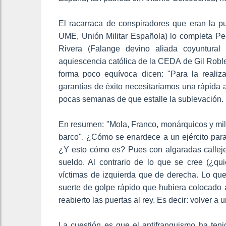
El racarraca de conspiradores que eran la pun
UME, Unión Militar Española) lo completa P
Rivera (Falange devino aliada coyuntural
aquiescencia católica de la CEDA de Gil Roble
forma poco equívoca dicen: "Para la reali
garantías de éxito necesitaríamos una rápida
pocas semanas de que estalle la sublevación.
En resumen: "Mola, Franco, monárquicos y mil
barco". ¿Cómo se enardece a un ejército par
¿Y esto cómo es? Pues con algaradas callejer
sueldo. Al contrario de lo que se cree (¿q
víctimas de izquierda que de derecha. Lo que
suerte de golpe rápido que hubiera colocado 
reabierto las puertas al rey. Es decir: volver a
La cuestión es que el antifranquismo ha ten