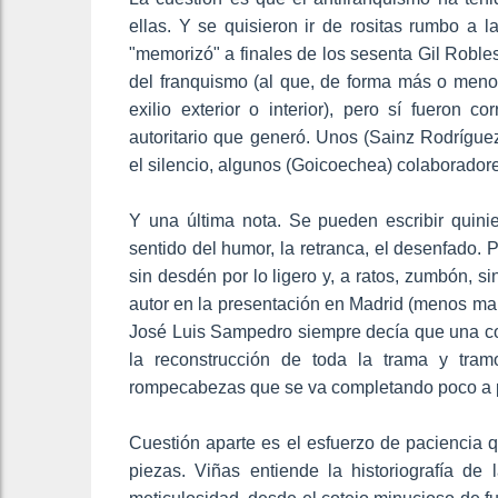
ellas. Y se quisieron ir de rositas rumbo a l
"memorizó" a finales de los sesenta Gil Robl
del franquismo (al que, de forma más o menos
exilio exterior o interior), pero sí fueron 
autoritario que generó. Unos (Sainz Rodrígue
el silencio, algunos (Goicoechea) colaboradore
Y una última nota. Se pueden escribir quinien
sentido del humor, la retranca, el desenfado. 
sin desdén por lo ligero y, a ratos, zumbón, si
autor en la presentación en Madrid (menos mal 
José Luis Sampedro siempre decía que una cosa
la reconstrucción de toda la trama y tramo
rompecabezas que se va completando poco a po
Cuestión aparte es el esfuerzo de paciencia q
piezas. Viñas entiende la historiografía d