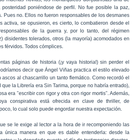
a posteridad poniéndose de perfil. No fue posible la paz,
es. Pues no. Ellos no fueron responsables de los desmanes
 activa, se opusieron, es cierto, lo combatieron desde el
corresponsables de la guerra y, por lo tanto, del régimen
z) disidentes tolerados, otros (la mayoría) acomodados en
s férvidos. Todos cómplices.
tas páginas de historia (¡y vaya historia!) sin perder el
Podríamos decir que Ángel Viñas practica el estilo elevado
n ascos al chascarrillo un tanto flemático. Como recordó el
que la Librería era Sin Tarima, porque no habría entrado),
 era "escribir con rigor y otra con rigor mortis". Además,
ya conspirativa está ofrecida en clave de thriller, de
co, lo cual solo puede engordar nuestra expectación.
ue se le exige al lector a la hora de ir recomponiendo las
e la única manera en que es dable entenderla: desde la