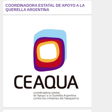
antifascismo
(1006)
COORDINADORA ESTATAL DE APOYO A LA
QUERELLA ARGENTINA
Eventos
(914)
Historia
(752)
Crímenes del franquismo
(721)
dictadura
(699)
Feminismo
(607)
neofranquismo
(567)
Justicia Universal
(527)
Derechos Humanos
(522)
Nacionalcatolicismo
(514)
Exilio
(506)