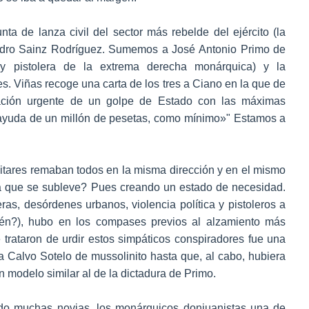
ta de lanza civil del sector más rebelde del ejército (la
edro Sainz Rodríguez. Sumemos a José Antonio Primo de
 y pistolera de la extrema derecha monárquica) y la
s. Viñas recoge una carta de los tres a Ciano en la que de
zación urgente de un golpe de Estado con las máximas
 ayuda de un millón de pesetas, como mínimo»" Estamos a
itares remaban todos en la misma dirección y en el mismo
a que se subleve? Pues creando un estado de necesidad.
as, desórdenes urbanos, violencia política y pistoleros a
uién?), hubo en los compases previos al alzamiento más
 trataron de urdir estos simpáticos conspiradores fue una
a Calvo Sotelo de mussolinito hasta que, al cabo, hubiera
 un modelo similar al de la dictadura de Primo.
ido muchas novias, los monárquicos donjuanistas una de