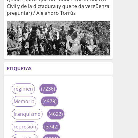
Civil y de la dictadura (y que te da vergüenza
preguntar) / Alejandro Torrús
ETIQUETAS
régimen
(7236)
Memoria
(4979)
franquismo
(4622)
represión
(3742)