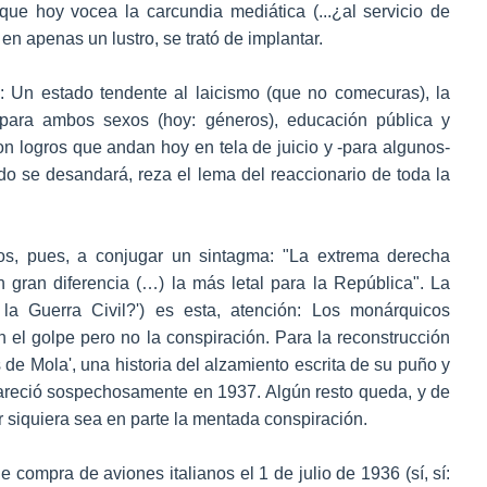
que hoy vocea la carcundia mediática (...¿al servicio de
en apenas un lustro, se trató de implantar.
 Un estado tendente al laicismo (que no comecuras), la
 para ambos sexos (hoy: géneros), educación pública y
 son logros que andan hoy en tela de juicio y -para algunos-
do se desandará, reza el lema del reaccionario de toda la
os, pues, a conjugar un sintagma: "La extrema derecha
n gran diferencia (…) la más letal para la República". La
o la Guerra Civil?') es esta, atención: Los monárquicos
en el golpe pero no la conspiración. Para la reconstrucción
s de Mola', una historia del alzamiento escrita de su puño y
apareció sospechosamente en 1937. Algún resto queda, y de
 siquiera sea en parte la mentada conspiración.
compra de aviones italianos el 1 de julio de 1936 (sí, sí: