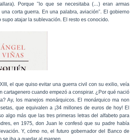
llara). Porque "lo que se necesitaba (…) eran armas
 una corta guerra. En una palabra, aviación". El gobierno
o supo atajar la sublevación. El resto es conocido.
III, el que quiso evitar una guerra civil con su exilio, veía
ión cartagenero cuando empezó a conspirar. ¿Por qué nació
a? Ay, los manejos monárquicos. El monárquico ma non
setas, que equivalen a ¡34 millones de euros de hoy! El
algo más que las tres primeras letras del alfabeto para
dres, en 1975, don Juan le confesó que su padre había
levación. Y, cómo no, el futuro gobernador del Banco de
o se iba a quedar al margen.