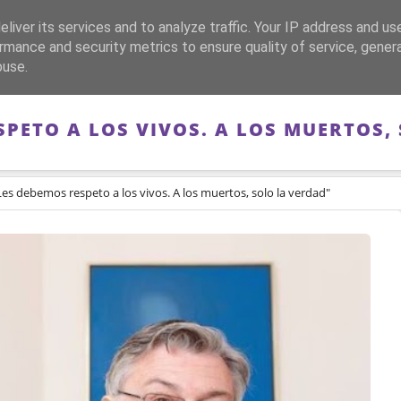
liver its services and to analyze traffic. Your IP address and us
CA
FRANQUISMO
GUERRA DE ESPAÑA
MEMORIA
rmance and security metrics to ensure quality of service, gene
buse.
SPETO A LOS VIVOS. A LOS MUERTOS,
Les debemos respeto a los vivos. A los muertos, solo la verdad"