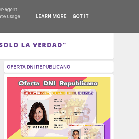
er-agent
RÉGIMEN - MONARQUÍA
CULTURA - LIBROS
rate usage
LEARN MORE
GOT IT
 SOLO LA VERDAD"
OFERTA DNI REPUBLICANO