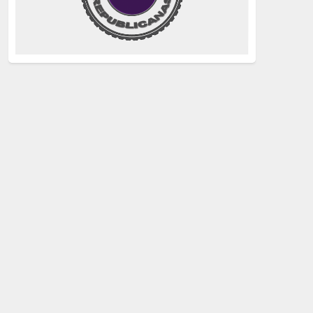
justicia
(258)
Holocausto
(239)
Maquis
(237)
capitalismo
(228)
crisis sanitaria
(228)
Catalunya Proces
(227)
Lucha de clases
(211)
comunismo
(208)
bebés robados
(199)
Imperialismo
(189)
LGTBIQ
(181)