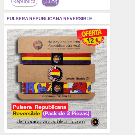
República
(3329)
corrupción
(3266)
PULSERA REPUBLICANA REVERSIBLE
fascismo
(2677)
tardofranquismo
(2320)
Actualidad
(2319)
monarquía
(2253)
borbones
(2176)
Cultura
(2163)
Guerra
(1674)
genocidio
(1234)
mujer
(1070)