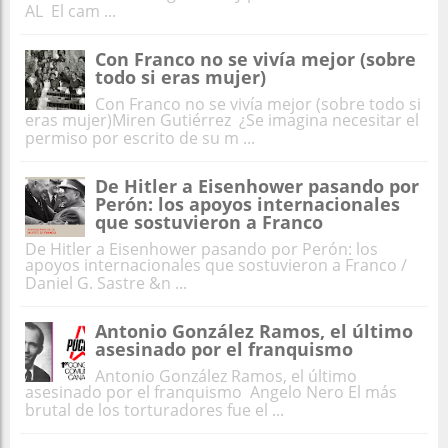
AL El cam ...
Con Franco no se vivía mejor (sobre
todo si eras mujer)
Con Franco no se vivía mejor (sobre todo si
eras mujer)Miren Gutiérrez ¿Se imagina necesitar el
permiso por escrito de su m ...
De Hitler a Eisenhower pasando por
Perón: los apoyos internacionales
que sostuvieron a Franco
De Hitler a Eisenhower pasando por Perón: los
apoyos internacionales que sostuvieron a Franco /
Daniel G. Sastre &n ...
Antonio González Ramos, el último
asesinado por el franquismo
Antonio González Ramos, el último
asesinado por el franquismo Angelo Nero El más
brutal de los torturadores fue el ...