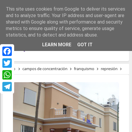
This site uses cookies from Google to deliver its services
and to analyze traffic. Your IP address and user-agent are
shared with Google along with performance and security
metrics to ensure quality of service, generate usage
statistics, and to detect and address abuse.
LA SALLE, ESPACIO DEL HORROR
LEARN MORE
GOT IT
FRANQUISTA
Facebook
Inicio
campos de concentración
franquismo
represión
Tort
Twitter
WhatsApp
Telegram