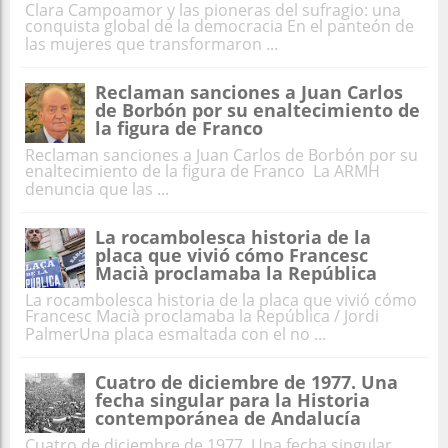
Clara Campoamor y las pioneras del sufragio: una
conquista global de la democracia En el panteón de
las mujeres que transformaron ...
Reclaman sanciones a Juan Carlos
de Borbón por su enaltecimiento de
la figura de Franco
Reclaman sanciones a Juan Carlos de Borbón por su
enaltecimiento de la figura de Franco La ARMH
denuncia que las ...
La rocambolesca historia de la
placa que vivió cómo Francesc
Macià proclamaba la República
La rocambolesca historia de la placa que vivió cómo
Francesc Macià proclamaba la República / Jordi
PalmerUna placa esmaltada con el no ...
Cuatro de diciembre de 1977. Una
fecha singular para la Historia
contemporánea de Andalucía
Cuatro de diciembre de 1977. Una fecha singular