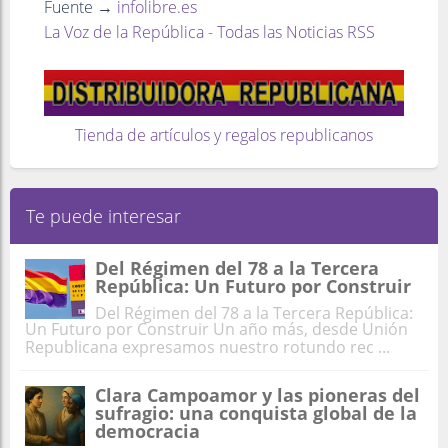
Fuente →
infolibre.es
La Voz de la República - Todas las Noticias RSS
Tienda de artículos y regalos republicanos
Te puede interesar
Del Régimen del 78 a la Tercera
República: Un Futuro por Construir
Del Régimen del 78 a la Tercera República:
Un Futuro por Construir Un año más, desde Unión
Republicana expresamos nuestro rotundo rec ...
Clara Campoamor y las pioneras del
sufragio: una conquista global de la
democracia