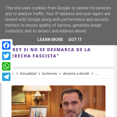
This site uses cookies from Google to deliver its services
and to analyze traffic. Your IP address and user-agent are
shared with Google along with performance and security
metrics to ensure quality of service, generate usage
statistics, and to detect and address abuse.
EL PRESIDENTE DEL PARLAMENTO DE LA
LEARN MORE
GOT IT
RIOJA PLANTEA "UNA CONSULTA" SOBRE
EL REY SI NO SE DESMARCA DE LA
Facebook
"DERECHA FASCISTA"
Twitter
Inicio
Actualidad
borbones
derecho a decidir
monarquía
WhatsApp
Telegram