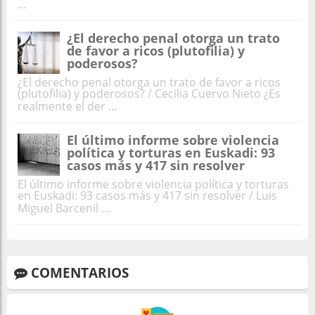
...
¿El derecho penal otorga un trato
de favor a ricos (plutofilia) y
poderosos?
¿El derecho penal otorga un trato de favor a ricos
(plutofilia) y poderosos? / Cecilia Cuervo Nieto ¿Es
realmente el der ...
El último informe sobre violencia
política y torturas en Euskadi: 93
casos más y 417 sin resolver
El último informe sobre violencia política y torturas
en Euskadi: 93 casos más y 417 sin resolver / Luis
Miguel Barcenil ...
COMENTARIOS