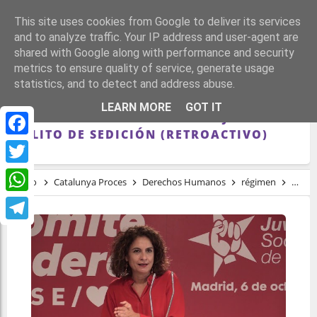
This site uses cookies from Google to deliver its services
and to analyze traffic. Your IP address and user-agent are
shared with Google along with performance and security
metrics to ensure quality of service, generate usage
statistics, and to detect and address abuse.
EL GOBIERNO SOPESARÁ PENALIZAR LOS
LEARN MORE
GOT IT
REFERÉNDUM Y ESTUDIA REBAJAR EL
DELITO DE SEDICIÓN (RETROACTIVO)
Facebook
Twitter
Inicio
Catalunya Proces
Derechos Humanos
régimen
El Gob
WhatsApp
Telegram