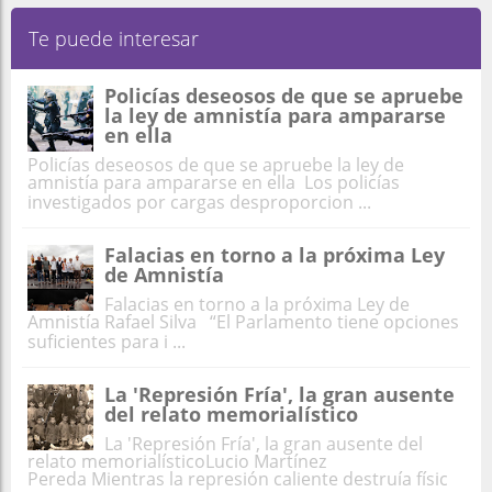
Te puede interesar
Policías deseosos de que se apruebe
la ley de amnistía para ampararse
en ella
Policías deseosos de que se apruebe la ley de
amnistía para ampararse en ella Los policías
investigados por cargas desproporcion ...
Falacias en torno a la próxima Ley
de Amnistía
Falacias en torno a la próxima Ley de
Amnistía Rafael Silva “El Parlamento tiene opciones
suficientes para i ...
La 'Represión Fría', la gran ausente
del relato memorialístico
La 'Represión Fría', la gran ausente del
relato memorialísticoLucio Martínez
Pereda Mientras la represión caliente destruía físic