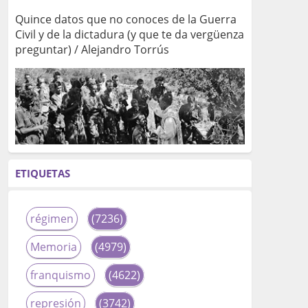
Quince datos que no conoces de la Guerra
Civil y de la dictadura (y que te da vergüenza
preguntar) / Alejandro Torrús
ETIQUETAS
régimen
(7236)
Memoria
(4979)
franquismo
(4622)
represión
(3742)