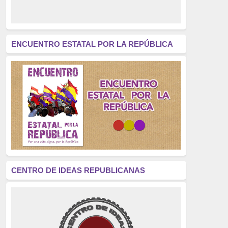
derecho a decidir
(376)
revolución
(312)
América Latina
(305)
ENCUENTRO ESTATAL POR LA REPÚBLICA
Exhumación
(304)
Golpe de Estado
(304)
Brigadas Internacionales
(303)
pensamiento
(294)
Revisionismo
(289)
La Transición
(275)
CENTRO DE IDEAS REPUBLICANAS
presos políticos
(273)
educación pública
(270)