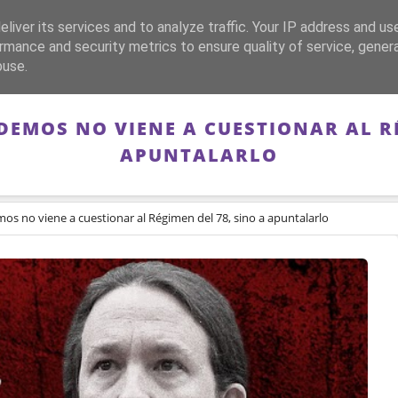
liver its services and to analyze traffic. Your IP address and us
CA
FRANQUISMO
GUERRA DE ESPAÑA
MEMORIA
rmance and security metrics to ensure quality of service, gene
buse.
DEMOS NO VIENE A CUESTIONAR AL RÉ
APUNTALARLO
s no viene a cuestionar al Régimen del 78, sino a apuntalarlo