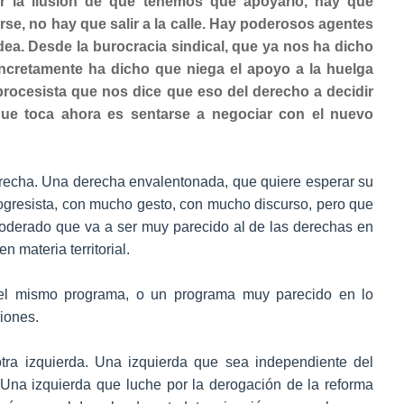
r la ilusión de que tenemos que apoyarlo, hay que
se, no hay que salir a la calle. Hay poderosos agentes
ea. Desde la burocracia sindical, que ya nos ha dicho
ncretamente ha dicho que niega el apoyo a la huelga
 procesista que nos dice que eso del derecho a decidir
que toca ahora es sentarse a negociar con el nuevo
derecha. Una derecha envalentonada, que quiere esperar su
ogresista, con mucho gesto, con mucho discurso, pero que
moderado que va a ser muy parecido al de las derechas en
 materia territorial.
 el mismo programa, o un programa muy parecido en lo
iones.
 otra izquierda. Una izquierda que sea independiente del
 Una izquierda que luche por la derogación de la reforma