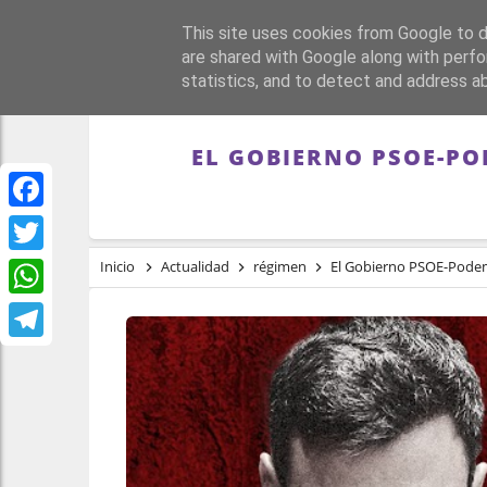
This site uses cookies from Google to de
PORTADA
REPÚBLI
are shared with Google along with perfo
statistics, and to detect and address a
EL GOBIERNO PSOE-PO
Facebook
Twitter
Inicio
Actualidad
régimen
El Gobierno PSOE-Podemo
WhatsApp
Telegram