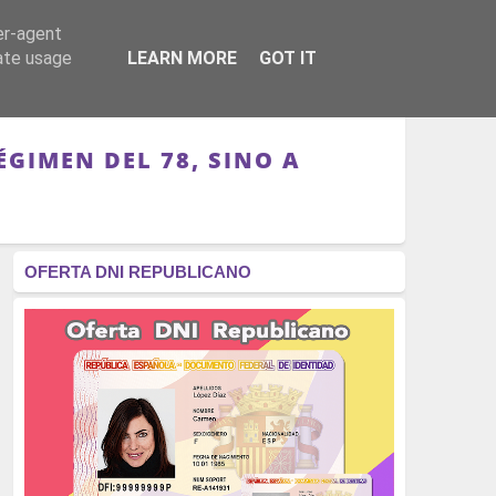
er-agent
RÉGIMEN - MONARQUÍA
CULTURA - LIBROS
rate usage
LEARN MORE
GOT IT
GIMEN DEL 78, SINO A
OFERTA DNI REPUBLICANO