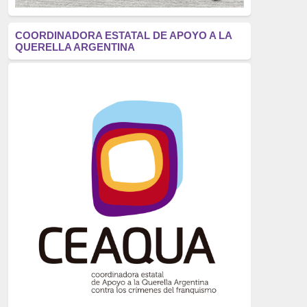
antifascismo
(1006)
COORDINADORA ESTATAL DE APOYO A LA
QUERELLA ARGENTINA
Eventos
(914)
Historia
(752)
Crímenes del franquismo
(721)
dictadura
(699)
Feminismo
(607)
neofranquismo
(567)
Justicia Universal
(527)
Derechos Humanos
(522)
Nacionalcatolicismo
(514)
Exilio
(506)