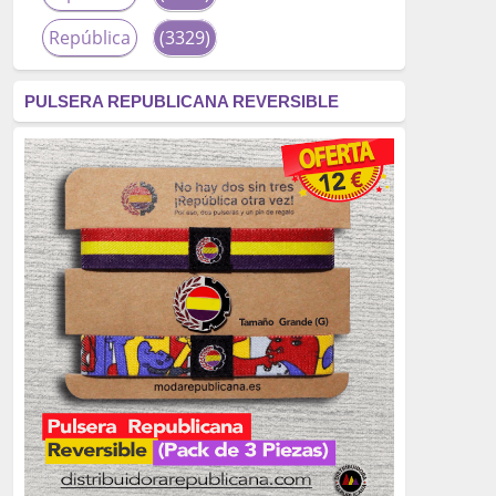
República
(3329)
corrupción
(3266)
PULSERA REPUBLICANA REVERSIBLE
fascismo
(2677)
tardofranquismo
(2320)
Actualidad
(2319)
monarquía
(2253)
borbones
(2176)
Cultura
(2163)
Guerra
(1674)
genocidio
(1234)
mujer
(1070)