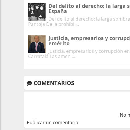
Del delito al derecho: la larga
España
Del delito al derecho: la larga sombr
Pantoja De la prohibi ...
Justicia, empresarios y corrupc
emérito
Justicia, empresarios y corrupción en 
Carratalá Las amen ...
COMENTARIOS
No h
Publicar un comentario