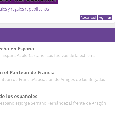
ulos y regalos republicanos
Actualidad
régimen
echa en España
n EspañaPablo Castaño Las fuerzas de la extrema
en el Panteón de Francia
Panteón de FranciaAsociación de Amigos de las Brigadas
de los españoles
 españolesJorge Serrano Fernández El frente de Aragón