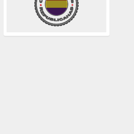
La Izquierda
(260)
justicia
(258)
Holocausto
(239)
Maquis
(237)
capitalismo
(228)
crisis sanitaria
(228)
Catalunya Proces
(227)
Lucha de clases
(211)
comunismo
(208)
bebés robados
(199)
Imperialismo
(189)