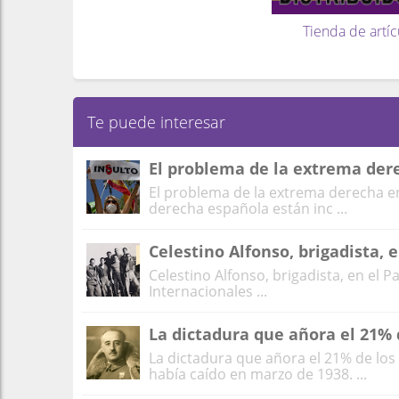
Tienda de artíc
Te puede interesar
El problema de la extrema der
El problema de la extrema derecha e
derecha española están inc ...
Celestino Alfonso, brigadista, 
Celestino Alfonso, brigadista, en el 
Internacionales ...
La dictadura que añora el 21% 
La dictadura que añora el 21% de los
había caído en marzo de 1938. ...