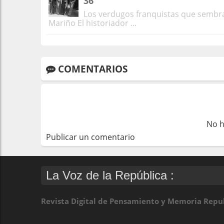
36
Los verdugos franquistas que sembrar
Mariño El historiador ...
COMENTARIOS
No h
Publicar un comentario
La Voz de la República :
Revista Digital de Pensamiento y Memoria Repu