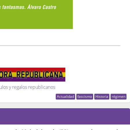
ulos y regalos republicanos
Actualidad
fascismo
Historia
régimen