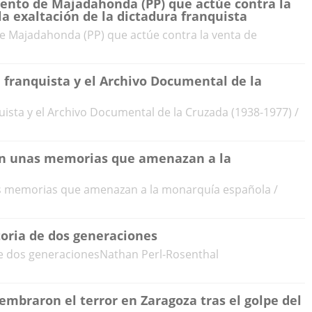
iento de Majadahonda (PP) que actúe contra la
la exaltación de la dictadura franquista
de Majadahonda (PP) que actúe contra la venta de
a franquista y el Archivo Documental de la
uista y el Archivo Documental de la Cruzada (1938-1977) /
 en unas memorias que amenazan a la
as memorias que amenazan a la monarquía española /
toria de dos generaciones
a de dos generacionesNathan Perl-Rosenthal
embraron el terror en Zaragoza tras el golpe del