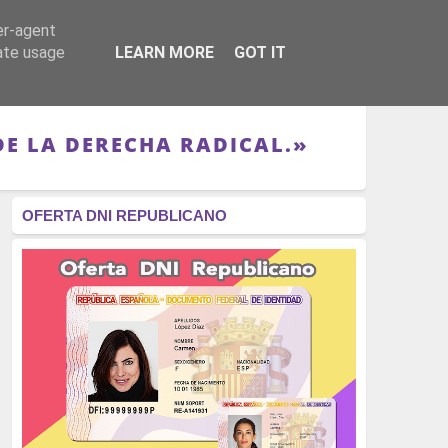
er-agent
RÉGIMEN - MONARQUÍA
CULTURA - LIBROS
rate usage
LEARN MORE
GOT IT
DE LA DERECHA RADICAL.»
OFERTA DNI REPUBLICANO