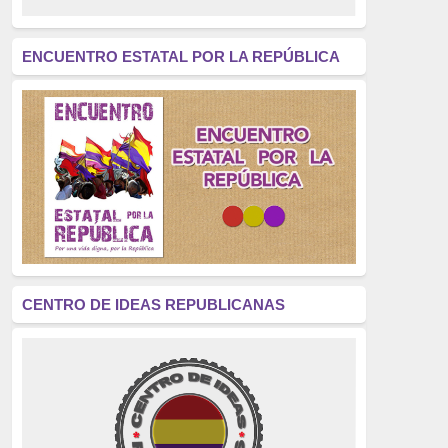
revolución
(312)
América Latina
(305)
ENCUENTRO ESTATAL POR LA REPÚBLICA
Exhumación
(304)
Golpe de Estado
(304)
Brigadas Internacionales
(303)
pensamiento
(294)
Revisionismo
(289)
La Transición
(275)
CENTRO DE IDEAS REPUBLICANAS
presos políticos
(273)
educación pública
(270)
La Izquierda
(260)