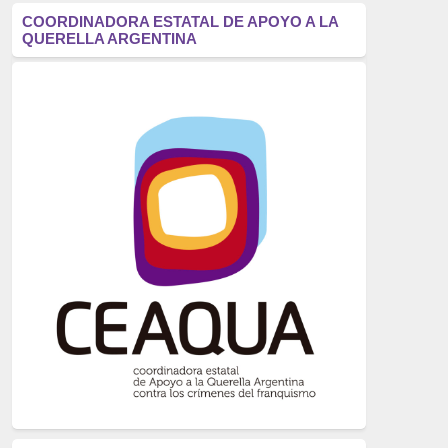
antifascismo
(1006)
COORDINADORA ESTATAL DE APOYO A LA
QUERELLA ARGENTINA
Eventos
(914)
Historia
(752)
Crímenes del franquismo
(721)
dictadura
(699)
Feminismo
(607)
neofranquismo
(567)
Justicia Universal
(527)
Derechos Humanos
(522)
Nacionalcatolicismo
(514)
Exilio
(506)