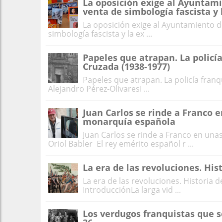
La oposición exige al Ayuntam
venta de simbología fascista y 
La oposición exige al Ayuntamiento 
simbología fascista y la ex ...
Papeles que atrapan. La policí
Cruzada (1938-1977)
Papeles que atrapan. La policía franq
Alejandro Pérez-OlivaresI ...
Juan Carlos se rinde a Franco
monarquía española
Juan Carlos se rinde a Franco en un
Oriol Babler El rey emérito español r ...
La era de las revoluciones. His
La era de las revoluciones. Histori
IntroducciónLa larga vid ...
Los verdugos franquistas que s