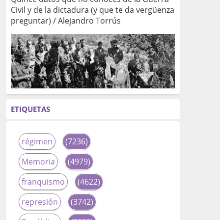
Civil y de la dictadura (y que te da vergüenza
preguntar) / Alejandro Torrús
ETIQUETAS
régimen
(7236)
Memoria
(4979)
franquismo
(4622)
represión
(3742)