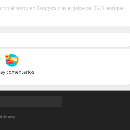
on el terror en Zaragoza tras el golpe del 36 / Henrique
ay comentarios
blicana