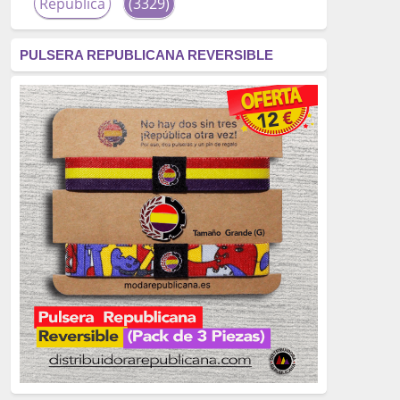
República
(3329)
corrupción
(3266)
PULSERA REPUBLICANA REVERSIBLE
fascismo
(2677)
tardofranquismo
(2320)
Actualidad
(2319)
monarquía
(2253)
borbones
(2176)
Cultura
(2163)
Guerra
(1674)
genocidio
(1234)
mujer
(1070)