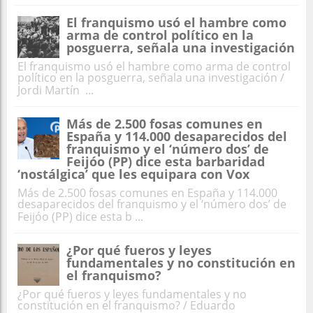
El franquismo usó el hambre como
arma de control político en la
posguerra, señala una investigación
El franquismo usó el hambre como arma de control
político en la posguerra, señala una investigación /
Jordi Martín ...
Más de 2.500 fosas comunes en
España y 114.000 desaparecidos del
franquismo y el ‘número dos’ de
Feijóo (PP) dice esta barbaridad
‘nostálgica’ que les equipara con Vox
Más de 2.500 fosas comunes en España y 114.000
desaparecidos del franquismo y el ‘número dos’ de
Feijóo (PP) dice esta b ...
¿Por qué fueros y leyes
fundamentales y no constitución en
el franquismo?
¿Por qué fueros y leyes fundamentales y no
constitución en el franquismo? / Eduardo