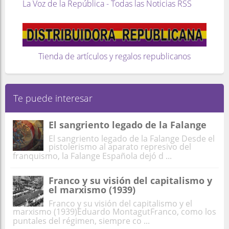
La Voz de la República - Todas las Noticias RSS
Tienda de artículos y regalos republicanos
Te puede interesar
El sangriento legado de la Falange
El sangriento legado de la Falange Desde el
pistolerismo al aparato represivo del
franquismo, la Falange Española dejó d ...
Franco y su visión del capitalismo y
el marxismo (1939)
Franco y su visión del capitalismo y el
marxismo (1939)Eduardo MontagutFranco, como los
puntales del régimen, siempre co ...