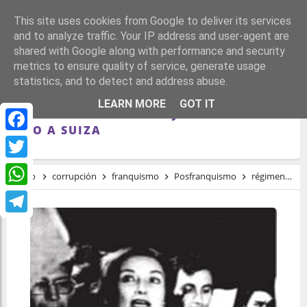
This site uses cookies from Google to deliver its services
and to analyze traffic. Your IP address and user-agent are
shared with Google along with performance and security
metrics to ensure quality of service, generate usage
statistics, and to detect and address abuse.
EL DÍA QUE LA HIJA DE FRANCO FUE
LEARN MORE
GOT IT
SORPRENDIDA EN BARAJAS SACANDO
ORO A SUIZA
Facebook
Twitter
Inicio
corrupción
franquismo
Posfranquismo
régimen
E
WhatsApp
Telegram