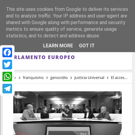
This site uses cookies from Google to deliver its services
and to analyze traffic. Your IP address and user-agent are
shared with Google along with performance and security
metrics to ensure quality of service, generate usage
statistics, and to detect and address abuse.
EL ACCESO A LA JUSTICIA DE LAS
LEARN MORE
GOT IT
VÍCTIMAS DEL FRANQUISMO DESDE EL
PARLAMENTO EUROPEO
Facebook
Twitter
Inicio
franquismo
genocidio
Justicia Universal
El acceso a la justicia de las víctimas del franquismo desde el Parlamento Europeo
WhatsApp
Telegram