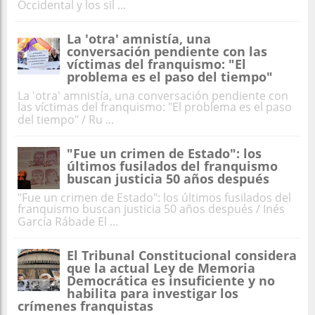
Occidental y los sil ...
La 'otra' amnistía, una
conversación pendiente con las
víctimas del franquismo: "El
problema es el paso del tiempo"
La 'otra' amnistía, una conversación pendiente con
las víctimas del franquismo: "El problema es el paso
del tiempo" / Ru ...
"Fue un crimen de Estado": los
últimos fusilados del franquismo
buscan justicia 50 años después
"Fue un crimen de Estado": los últimos fusilados del
franquismo buscan justicia 50 años después / Inés
García Rábade El ...
El Tribunal Constitucional considera
que la actual Ley de Memoria
Democrática es insuficiente y no
habilita para investigar los
crímenes franquistas