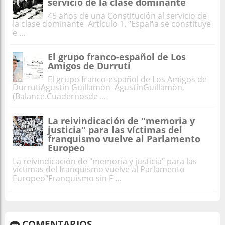
servicio de la clase dominante
45 años de una Constitución al servicio de
la clase dominante Artículo 1. “España se constituye
e ...
El grupo franco-español de Los
Amigos de Durruti
El grupo franco-español de Los Amigos de
DurrutiAgustín Guillamón AgustínGuillamón,
(Balance.Cuadernosde ...
La reivindicación de "memoria y
justicia" para las víctimas del
franquismo vuelve al Parlamento
Europeo
La reivindicación de "memoria y justicia" para las
víctimas del franquismo vuelve al Parlamento
Europeo"Franquismo sin F ...
COMENTARIOS