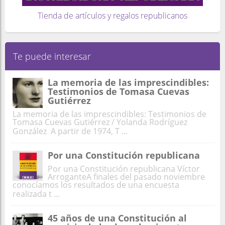
Tienda de artículos y regalos republicanos
Te puede interesar
La memoria de las imprescindibles:
Testimonios de Tomasa Cuevas
Gutiérrez
La memoria de las imprescindibles: Testimonios de
Tomasa Cuevas Gutiérrez / Yolanda Rodríguez
González A partir de 1974, T ...
Por una Constitución republicana
Por una Constitución republicana Víctor
ArroganteA finales del pasado noviembre
conocíamos los resultados de una encuesta
realizada t ...
45 años de una Constitución al