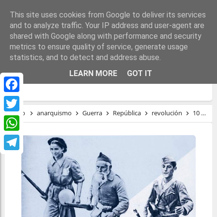
This site uses cookies from Google to deliver its services
and to analyze traffic. Your IP address and user-agent are
shared with Google along with performance and security
metrics to ensure quality of service, generate usage
statistics, and to detect and address abuse.
10 ENERO: INAUGURACIÓN EXPOSICIÓN
LEARN MORE
GOT IT
‘REVOLUCIÓN SOCIAL Y GUERRA CIVIL’
Facebook
Inicio
anarquismo
Guerra
República
revolución
10 enero: Inauguración exposición ‘Revolución Social y Guerra Civil’
Twitter
WhatsApp
Telegram