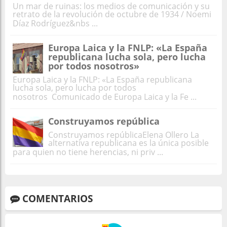
Un mar de ruinas: los medios de comunicación y su
retrato de la revolución de octubre de 1934 / Noemi
Díaz Rodríguez&nbs ...
Europa Laica y la FNLP: «La España
republicana lucha sola, pero lucha
por todos nosotros»
Europa Laica y la FNLP: «La España republicana
lucha sola, pero lucha por todos
nosotros Comunicado de Europa Laica y la Fe ...
Construyamos república
Construyamos repúblicaElena Ollero La
alternativa republicana es la única posible
para quien no tiene herencias, ni priv ...
COMENTARIOS