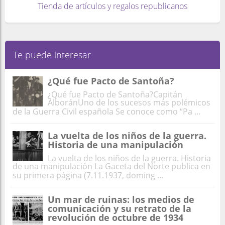
Tienda de artículos y regalos republicanos
Te puede interesar
¿Qué fue Pacto de Santoña?
¿Qué fue Pacto de Santoña?Capitán
AlboránUno de los sucesos más polémicos
de la Guerra Civil española Se conoce como “Pa ...
La vuelta de los niños de la guerra.
Historia de una manipulación
La vuelta de los niños de la guerra. Historia
de una manipulación La Gaceta del Norte publica en
su primera página (7.11.1937, doming ...
Un mar de ruinas: los medios de
comunicación y su retrato de la
revolución de octubre de 1934