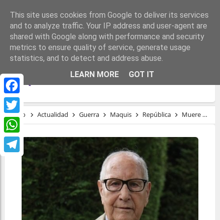
This site uses cookies from Google to deliver its services
and to analyze traffic. Your IP address and user-agent are
shared with Google along with performance and security
metrics to ensure quality of service, generate usage
statistics, and to detect and address abuse.
MUERE CAMILO DE DIOS, EL ÚLTIMO
LEARN MORE
GOT IT
MAQUIS DE GALICIA
Facebook
Inicio
Actualidad
Guerra
Maquis
República
Muere Camilo de Dios, el último maquis de Galicia
Twitter
WhatsApp
Telegram