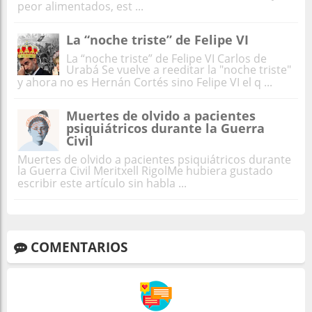
peor alimentados, est ...
La “noche triste” de Felipe VI
La “noche triste” de Felipe VI Carlos de
Urabá Se vuelve a reeditar la "noche triste"
y ahora no es Hernán Cortés sino Felipe VI el q ...
Muertes de olvido a pacientes
psiquiátricos durante la Guerra
Civil
Muertes de olvido a pacientes psiquiátricos durante
la Guerra Civil Meritxell RigolMe hubiera gustado
escribir este artículo sin habla ...
COMENTARIOS