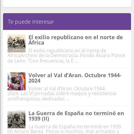
Te puede interesar
El exilio republicano en el norte de
África
El exilio republicano en el norte de
ÁfricaArchivo de la Democracia. Fondo Álvaro Ponce
de León. “Con frecuencia, la E ...
Volver al Val d’Aran. Octubre 1944-
2024
Volver al Val d’Aran. Octubre 1944-
2024 Las VI Jornadas sobre maquis y resistencia
antifranquista, dedicadas ...
La Guerra de España no terminó en
1939 (II)
La Guerra de España no terminó en 1939
(II) Arturo Barea Pocos o muchos, mal armados y