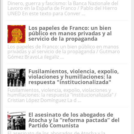
Dinero, guerra y fascismo: la Banca Nazionale del
Lavoro en la España de Franco / Pablo del Hierro
UNED En este texto para Conver ...
Los papeles de Franco: un bien
público en manos privadas y al
servicio de la propaganda
Los papeles de Franco: un bien público en manos
privadas y al servicio de la propaganda / Gutmaro
Gómez BravoLa ilegaliz ...
Fusilamientos, violencia, expolio,
violaciones y humillaciones: la
respuesta "institucionalizada"
Fusilamientos, violencia, expolio, violaciones y
humillaciones: la respuesta "institucionalizada" /
Cristian López Domínguez La d ...
El asesinato de los abogados de
Atocha y la “reforma pactada” del
Partido Comunista
El asesinato de los abogados de Atocha y la