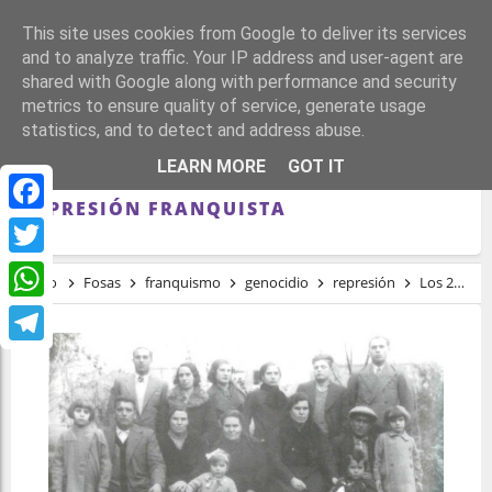
This site uses cookies from Google to deliver its services
and to analyze traffic. Your IP address and user-agent are
shared with Google along with performance and security
metrics to ensure quality of service, generate usage
statistics, and to detect and address abuse.
LOS 200 FUSILADOS EN CÁCERES EN LA
LEARN MORE
GOT IT
NAVIDAD MÁS SANGRIENTA DE LA
REPRESIÓN FRANQUISTA
Facebook
Twitter
Inicio
Fosas
franquismo
genocidio
represión
Los 200 fusilados en Cáceres en la Navidad más sangrienta de la represión franquista
WhatsApp
Telegram