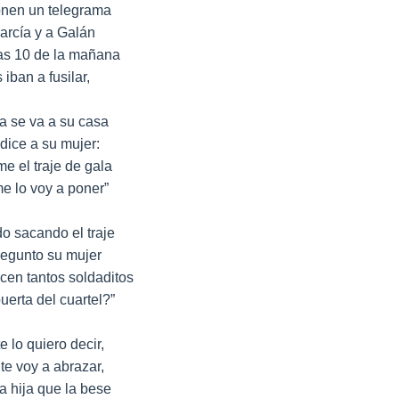
onen un telegrama
arcía y a Galán
as 10 de la mañana
s iban a fusilar,
a se va a su casa
 dice a su mujer:
e el traje de gala
e lo voy a poner”
o sacando el traje
regunto su mujer
en tantos soldaditos
puerta del cuartel?”
e lo quiero decir,
te voy a abrazar,
a hija que la bese