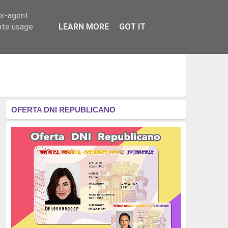
er-agent
RÉGIMEN - MONARQUÍA
CULTURA - LIBROS
rate usage
LEARN MORE
GOT IT
OFERTA DNI REPUBLICANO