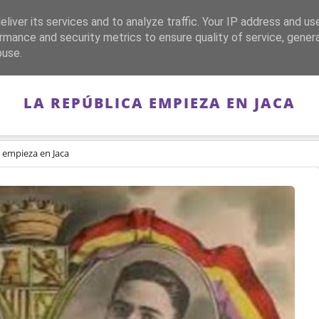
liver its services and to analyze traffic. Your IP address and us
CA
FRANQUISMO
GUERRA DE ESPAÑA
MEMORIA
rmance and security metrics to ensure quality of service, gene
buse.
LA REPÚBLICA EMPIEZA EN JACA
 empieza en Jaca