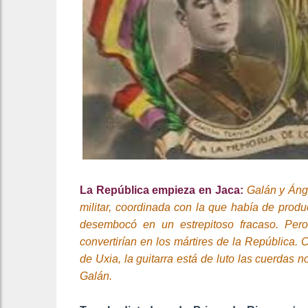
La República empieza en Jaca:
Galán y Áng
militar, coordinada con la que había de produ
desembocó en un estrepitoso fracaso. Pe
convertirían en los mártires de la República.
de Uxia, la guitarra está de luto las cuerdas
Galán.