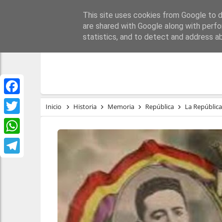
This site uses cookies from Google to de
PORTADA
REPÚBLI
are shared with Google along with perfo
statistics, and to detect and address a
Facebook
Inicio
Historia
Memoria
República
La República
Twitter
WhatsApp
Telegram