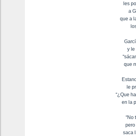
les p
a G
que a l
lo
Garcí
y le
“sácam
que m
Estand
le p
“¿Que hac
en la 
“No t
pero 
saca l