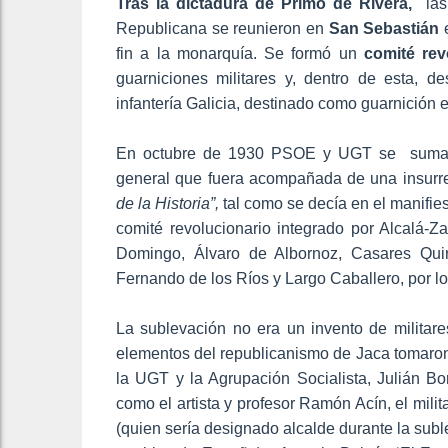
T
ras la dictadura de Primo de Rivera,
las
Republicana se reunieron en
San Sebastián
e
fin a la monarquía. Se formó un
comité rev
guarniciones militares y, dentro de esta, d
infantería Galicia, destinado como guarnición 
En octubre de 1930 PSOE y UGT se sumaron
general que fuera acompañada de una insurrec
de la Historia”,
tal como se decía en el manifies
comité revolucionario integrado por Alcalá-Z
Domingo, Álvaro de Albornoz, Casares Quiro
Fernando de los Ríos y Largo Caballero, por los
La sublevación no era un invento de militare
elementos del republicanismo de Jaca tomaron 
la UGT y la Agrupación Socialista, Julián Bo
como el artista y profesor Ramón Acín, el mil
(quien sería designado alcalde durante la subl