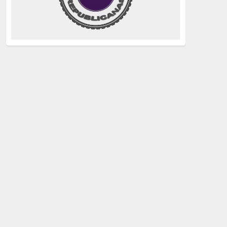
justicia
(258)
Holocausto
(239)
Maquis
(237)
capitalismo
(228)
crisis sanitaria
(228)
Catalunya Proces
(227)
Lucha de clases
(211)
comunismo
(208)
bebés robados
(199)
Imperialismo
(189)
LGTBIQ
(181)