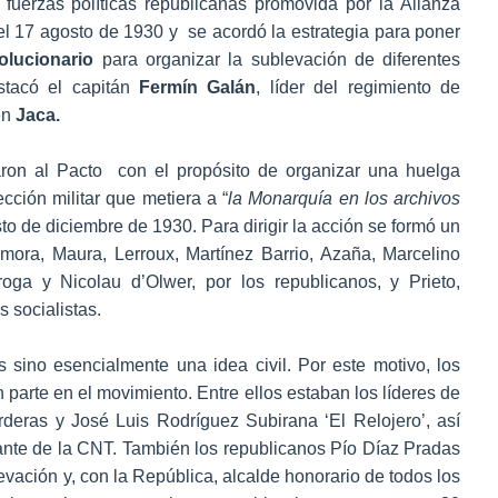
 fuerzas políticas republicanas promovida por la Alianza
l 17 agosto de 1930 y se acordó la estrategia para poner
olucionario
para organizar la sublevación de diferentes
estacó el capitán
Fermín Galán
, líder del regimiento de
en
Jaca.
 al Pacto con el propósito de organizar una huelga
ción militar que metiera a “
la Monarquía en los archivos
to de diciembre de 1930. Para dirigir la acción se formó un
amora, Maura, Lerroux, Martínez Barrio, Azaña, Marcelino
ga y Nicolau d’Olwer, por los republicanos, y Prieto,
 socialistas.
s sino esencialmente una idea civil. Por este motivo, los
parte en el movimiento. Entre ellos estaban los líderes de
rderas y José Luis Rodríguez Subirana ‘El Relojero’, así
itante de la CNT. También los republicanos Pío Díaz Pradas
evación y, con la República, alcalde honorario de todos los