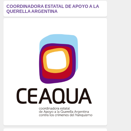
antifascismo
(1006)
COORDINADORA ESTATAL DE APOYO A LA
QUERELLA ARGENTINA
Eventos
(914)
Historia
(752)
Crímenes del franquismo
(721)
dictadura
(699)
Feminismo
(607)
neofranquismo
(567)
Justicia Universal
(527)
Derechos Humanos
(522)
Nacionalcatolicismo
(514)
Exilio
(506)