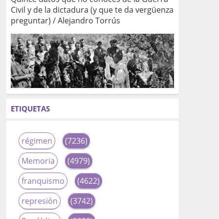
Civil y de la dictadura (y que te da vergüenza
preguntar) / Alejandro Torrús
ETIQUETAS
régimen
(7236)
Memoria
(4979)
franquismo
(4622)
represión
(3742)