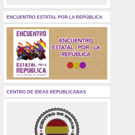
revolución
(312)
América Latina
(305)
ENCUENTRO ESTATAL POR LA REPÚBLICA
Exhumación
(304)
Golpe de Estado
(304)
Brigadas Internacionales
(303)
pensamiento
(294)
Revisionismo
(289)
La Transición
(275)
CENTRO DE IDEAS REPUBLICANAS
presos políticos
(273)
educación pública
(270)
La Izquierda
(260)