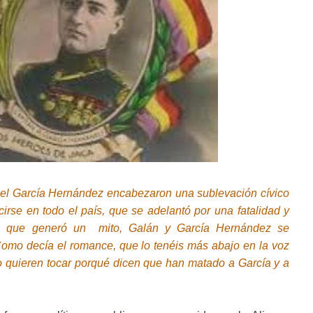
el García Hernández encabezaron una sublevación cívico
cirse en todo el país, que se adelantó por una fatalidad y
ro que generó un mito, Galán y García Hernández se
 Como decía el romance, que lo tenéis más abajo en la voz
 no quieren tocar porqué dicen que han matado a García y a