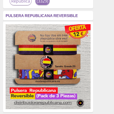
República
(3329)
corrupción
(3266)
PULSERA REPUBLICANA REVERSIBLE
fascismo
(2677)
tardofranquismo
(2320)
Actualidad
(2319)
monarquía
(2253)
borbones
(2176)
Cultura
(2163)
Guerra
(1674)
genocidio
(1234)
mujer
(1070)