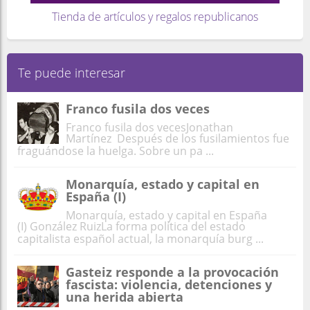
Tienda de artículos y regalos republicanos
Te puede interesar
Franco fusila dos veces
Franco fusila dos vecesJonathan
Martínez Después de los fusilamientos fue
fraguándose la huelga. Sobre un pa ...
Monarquía, estado y capital en
España (I)
Monarquía, estado y capital en España
(I) González RuizLa forma política del estado
capitalista español actual, la monarquía burg ...
Gasteiz responde a la provocación
fascista: violencia, detenciones y
una herida abierta