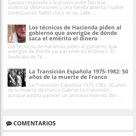
Gasteiz responde a la provocación fascista:
violencia, detenciones y una herida abierta / Isabel
GinésGasteiz habló claro en las calle ...
Los técnicos de Hacienda piden al
gobierno que averigüe de dónde
saca el emérito el dinero
Los técnicos de Hacienda piden al gobierno que
averigüe de dónde saca el emérito el dinero El
Sindicato de Té ...
La Transición Española 1975-1982: 50
años de la muerte de Franco
La Transición Española 1975-1982: 50 años
de la muerte de Franco Gabriel La transición,
aunque podría parecer un proceso interno, dirí ...
COMENTARIOS