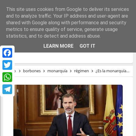
This site uses cookies from Google to deliver its services
and to analyze traffic. Your IP address and user-agent are
shared with Google along with performance and security
metrics to ensure quality of service, generate usage
statistics, and to detect and address abuse.
¿ES LA MONARQUÍA ESPAÑOLA UN
LEARN MORE
GOT IT
ESTADO FALLIDO?
Facebook
Inicio
borbones
monarquía
régimen
¿Es la monarquía española un Estado fallido?
Twitter
WhatsApp
Telegram