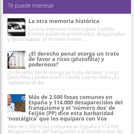
Te puede interesar
La otra memoria histórica
La otra memoria históricaJulia Castillo
Existen palabras prostituidas, desgastadas
y desvirtuadas. El término memo ...
¿El derecho penal otorga un trato
de favor a ricos (plutofilia) y
poderosos?
¿El derecho penal otorga un trato de favor a ricos
(plutofilia) y poderosos? / Cecilia Cuervo Nieto ¿Es
realmente el der ...
Más de 2.500 fosas comunes en
España y 114.000 desaparecidos del
franquismo y el ‘número dos’ de
Feijóo (PP) dice esta barbaridad
‘nostálgica’ que les equipara con Vox
Más de 2.500 fosas comunes en España y 114.000
desaparecidos del franquismo y el ‘número dos’ de