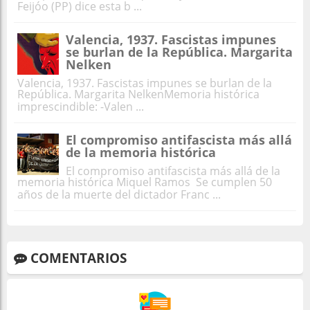
Feijóo (PP) dice esta b ...
Valencia, 1937. Fascistas impunes
se burlan de la República. Margarita
Nelken
Valencia, 1937. Fascistas impunes se burlan de la
República. Margarita NelkenMemoria histórica
imprescindible: -Valen ...
El compromiso antifascista más allá
de la memoria histórica
El compromiso antifascista más allá de la
memoria histórica Miquel Ramos Se cumplen 50
años de la muerte del dictador Franc ...
COMENTARIOS