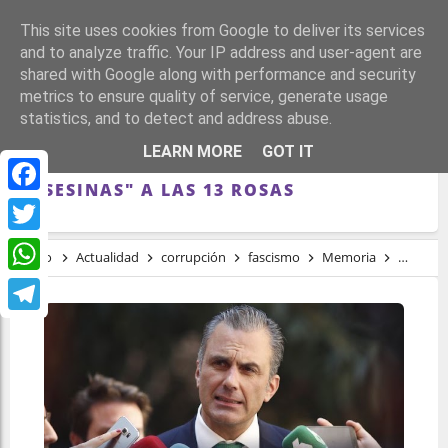
This site uses cookies from Google to deliver its services
and to analyze traffic. Your IP address and user-agent are
shared with Google along with performance and security
metrics to ensure quality of service, generate usage
statistics, and to detect and address abuse.
EL SUPREMO AMPLÍA SU INVESTIGACIÓN
LEARN MORE
GOT IT
A ORTEGA SMITH POR LLAMAR
"ASESINAS" A LAS 13 ROSAS
Facebook
Twitter
Inicio
Actualidad
corrupción
fascismo
Memoria
Posfran
WhatsApp
Telegram