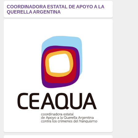
antifascismo
(1006)
COORDINADORA ESTATAL DE APOYO A LA
QUERELLA ARGENTINA
Eventos
(914)
Historia
(752)
Crímenes del franquismo
(721)
dictadura
(699)
Feminismo
(607)
neofranquismo
(567)
Justicia Universal
(527)
Derechos Humanos
(522)
Nacionalcatolicismo
(514)
Exilio
(506)