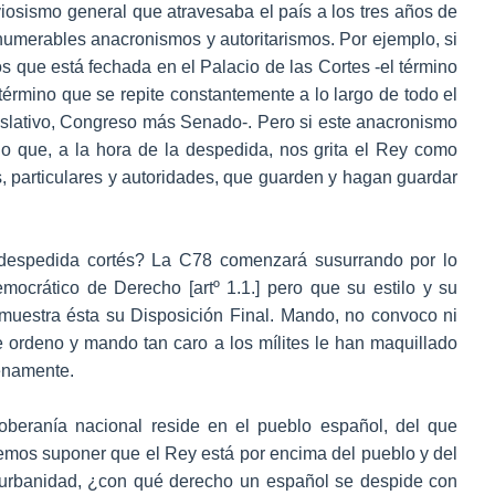
viosismo general que atravesaba el país a los tres años de
nnumerables anacronismos y autoritarismos. Por ejemplo, si
s que está fechada en el Palacio de las Cortes -el término
término que se repite constantemente a lo largo de todo el
gislativo, Congreso más Senado-. Pero si este anacronismo
 lo que, a la hora de la despedida, nos grita el Rey como
, particulares y autoridades, que guarden y hagan guardar
despedida cortés? La C78 comenzará susurrando por lo
ocrático de Derecho [artº 1.1.] pero que su estilo y su
emuestra ésta su Disposición Final. Mando, no convoco ni
ordeno y mando tan caro a los mílites le han maquillado
enamente.
beranía nacional reside en el pueblo español, del que
mos suponer que el Rey está por encima del pueblo y del
 urbanidad, ¿con qué derecho un español se despide con