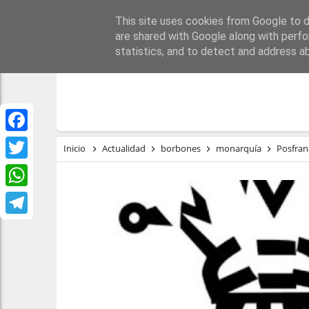
This site uses cookies from Google to de
PORTADA
REPÚBLI
are shared with Google along with perfo
statistics, and to detect and address a
Facebook
Inicio
Actualidad
borbones
monarquía
Posfra
Twitter
WhatsApp
Telegram