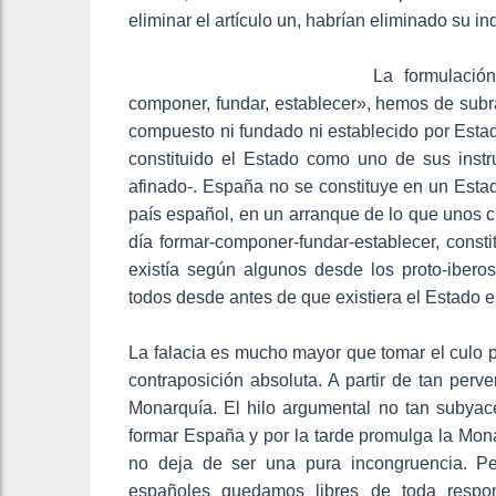
eliminar el artículo un, habrían eliminado su i
La formulació
componer, fundar, establecer», hemos de subr
compuesto ni fundado ni establecido por Estad
constituido el Estado como uno de sus inst
afinado-. España no se constituye en un Esta
país español, en un arranque de lo que unos c
día formar-componer-fundar-establecer, cons
existía según algunos desde los proto-iberos
todos desde antes de que existiera el Estado esp
La falacia es mucho mayor que tomar el culo p
contraposición absoluta. A partir de tan perve
Monarquía. El hilo argumental no tan subyac
formar España y por la tarde promulga la Mona
no deja de ser una pura incongruencia. P
españoles quedamos libres de toda respon