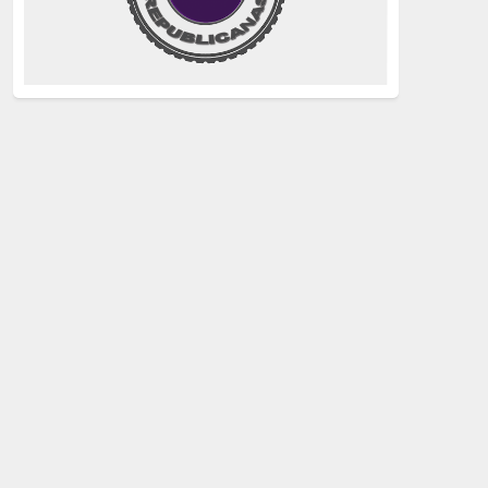
justicia
(258)
Holocausto
(239)
Maquis
(237)
capitalismo
(228)
crisis sanitaria
(228)
Catalunya Proces
(227)
Lucha de clases
(211)
comunismo
(208)
bebés robados
(199)
Imperialismo
(189)
LGTBIQ
(181)