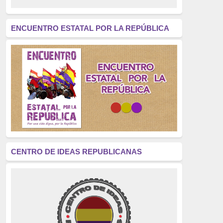
revolución
(312)
América Latina
(305)
ENCUENTRO ESTATAL POR LA REPÚBLICA
Exhumación
(304)
Golpe de Estado
(304)
Brigadas Internacionales
(303)
pensamiento
(294)
Revisionismo
(289)
La Transición
(275)
CENTRO DE IDEAS REPUBLICANAS
presos políticos
(273)
educación pública
(270)
La Izquierda
(260)