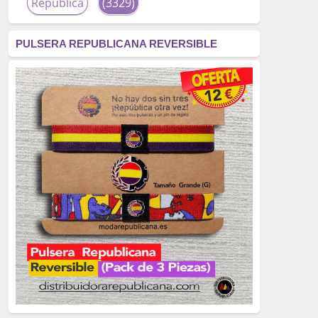
República
(3329)
corrupción
(3266)
PULSERA REPUBLICANA REVERSIBLE
fascismo
(2677)
tardofranquismo
(2320)
Actualidad
(2319)
monarquía
(2253)
borbones
(2176)
Cultura
(2163)
Guerra
(1674)
genocidio
(1234)
mujer
(1070)