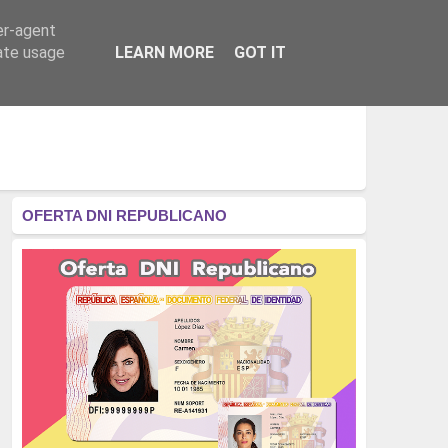
er-agent
RÉGIMEN - MONARQUÍA
CULTURA - LIBROS
rate usage
LEARN MORE
GOT IT
OFERTA DNI REPUBLICANO