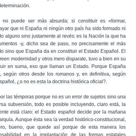
ndeterminación.
n no puede ser más absurda; si constituir es «formar,
ayar que ni España ni ningún otro país ha sido formado ni
o alguno sino justamente al revés: es la Nación la que ha
rumentos -y, dicho sea de paso, no precisamente el más
do sino que España da en constituir el Estado Español. El
reen modernidad y otros mero disparate, tuvo a bien en su
tituir en suma, eso que llaman un Estado. Porque España
, según otros desde los romanos y, en definitiva, según
añol, ¿o no es esta la doctrina histórica oficial?.
or las témporas porque no es un error de sujetos sino una
rsa subversión, todo es posible incluyendo, claro está, la
ente está claro: el Estado español decide por la mañana
rquía. Aunque ésta sea la verdad histórico-constitucional,
ero, bueno, que quede así porque de esta manera los
sabilidad en la implantación de las formas estatales