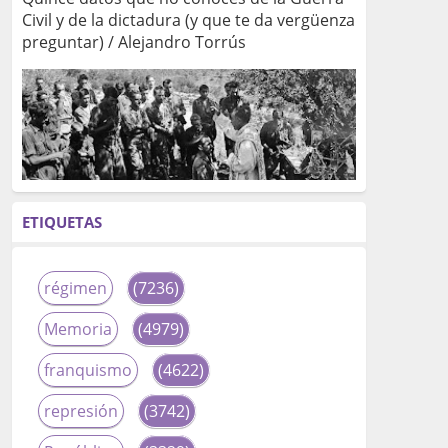
Civil y de la dictadura (y que te da vergüenza
preguntar) / Alejandro Torrús
ETIQUETAS
régimen
(7236)
Memoria
(4979)
franquismo
(4622)
represión
(3742)