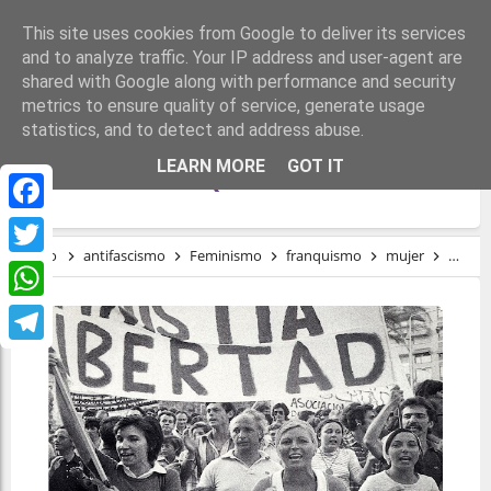
This site uses cookies from Google to deliver its services
and to analyze traffic. Your IP address and user-agent are
shared with Google along with performance and security
metrics to ensure quality of service, generate usage
statistics, and to detect and address abuse.
LAS HEROÍNAS OLVIDADAS DE LA
LEARN MORE
GOT IT
REPRESIÓN FRANQUISTA
Facebook
Inicio
antifascismo
Feminismo
franquismo
mujer
régim
Twitter
WhatsApp
Telegram