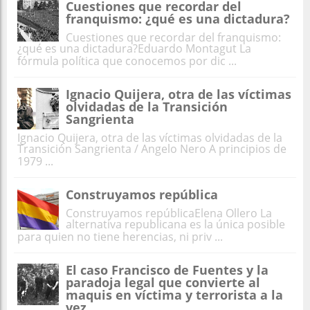
Cuestiones que recordar del
franquismo: ¿qué es una dictadura?
Cuestiones que recordar del franquismo:
¿qué es una dictadura?Eduardo Montagut La
fórmula política que conocemos por dic ...
Ignacio Quijera, otra de las víctimas
olvidadas de la Transición
Sangrienta
Ignacio Quijera, otra de las víctimas olvidadas de la
Transición Sangrienta / Angelo Nero A principios de
1979 ...
Construyamos república
Construyamos repúblicaElena Ollero La
alternativa republicana es la única posible
para quien no tiene herencias, ni priv ...
El caso Francisco de Fuentes y la
paradoja legal que convierte al
maquis en víctima y terrorista a la
vez