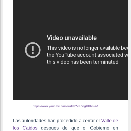
https://www.youtube.com/watch?v=7idgHDhI9aA
Las autoridades han procedido a cerrar el
Valle de
los Caídos
después de que el Gobierno en