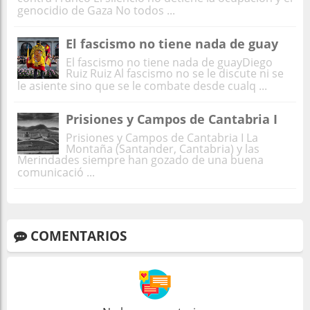
genocidio de Gaza No todos ...
El fascismo no tiene nada de guay
El fascismo no tiene nada de guayDiego
Ruiz Ruiz Al fascismo no se le discute ni se
le asiente sino que se le combate desde cualq ...
Prisiones y Campos de Cantabria I
Prisiones y Campos de Cantabria I La
Montaña (Santander, Cantabria) y las
Merindades siempre han gozado de una buena
comunicació ...
COMENTARIOS