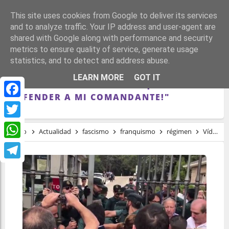
This site uses cookies from Google to deliver its services
and to analyze traffic. Your IP address and user-agent are
shared with Google along with performance and security
metrics to ensure quality of service, generate usage
statistics, and to detect and address abuse.
VÍDEO: ASÍ FUE EL ASALTO FRANQUISTA
LEARN MORE
GOT IT
AL VALLE DE LOS CAÍDOS: "¡VOY A
DEFENDER A MI COMANDANTE!"
Facebook
Twitter
Inicio
Actualidad
fascismo
franquismo
régimen
Vídeo: así fue el asalto franquista al Valle de los Caídos: "¡Voy a defender a mi comandante!"
WhatsApp
Telegram