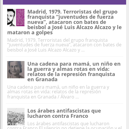
Madrid, 1979. Terroristas del grupo
franquista “juventudes de fuerza
nueva”, atacaron con bates de
beisbol a José Luis Alcazo Alcazo y le
mataron a golpes
Madrid, 1979. Terroristas del grupo franquista
“juventudes de fuerza nueva”, atacaron con bates de
beisbol a José Luis Alcazo Alcazo y ...
Una cadena para mamá, un niño en
la guerra y almas rotas en vida:
relatos de la represión franquista
en Granada
Una cadena para mamá, un niño en la guerra y
almas rotas en vida: relatos de la represión
franquista en Granada / Álvaro ...
Los árabes antifascistas que
lucharon contra Franco
Los árabes antifascistas que lucharon
contra Franco El silencio no detiene la ocupación y el