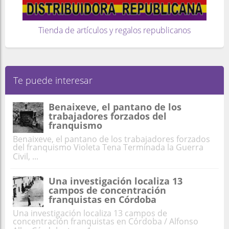
Tienda de artículos y regalos republicanos
Te puede interesar
Benaixeve, el pantano de los
trabajadores forzados del
franquismo
Benaixeve, el pantano de los trabajadores forzados
del franquismo Violeta Tena Terminada la Guerra
Civil, ...
Una investigación localiza 13
campos de concentración
franquistas en Córdoba
Una investigación localiza 13 campos de
concentración franquistas en Córdoba / Alfonso