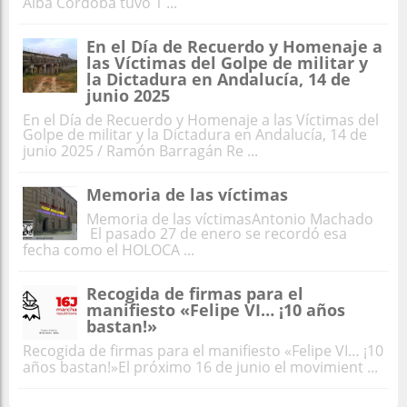
Alba Córdoba tuvo 1 ...
En el Día de Recuerdo y Homenaje a
las Víctimas del Golpe de militar y
la Dictadura en Andalucía, 14 de
junio 2025
En el Día de Recuerdo y Homenaje a las Víctimas del
Golpe de militar y la Dictadura en Andalucía, 14 de
junio 2025 / Ramón Barragán Re ...
Memoria de las víctimas
Memoria de las víctimasAntonio Machado
El pasado 27 de enero se recordó esa
fecha como el HOLOCA ...
Recogida de firmas para el
manifiesto «Felipe VI… ¡10 años
bastan!»
Recogida de firmas para el manifiesto «Felipe VI… ¡10
años bastan!»El próximo 16 de junio el movimient ...