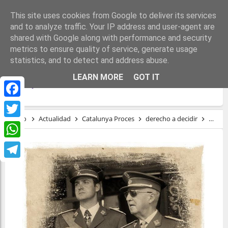
This site uses cookies from Google to deliver its services
and to analyze traffic. Your IP address and user-agent are
shared with Google along with performance and security
metrics to ensure quality of service, generate usage
statistics, and to detect and address abuse.
UNA SENTENCIA QUE CONDENA (AÚN
LEARN MORE
GOT IT
MÁS) AL RÉGIMEN DEL 78
Facebook
Inicio
Actualidad
Catalunya Proces
derecho a decidir
presos
Twitter
WhatsApp
Telegram