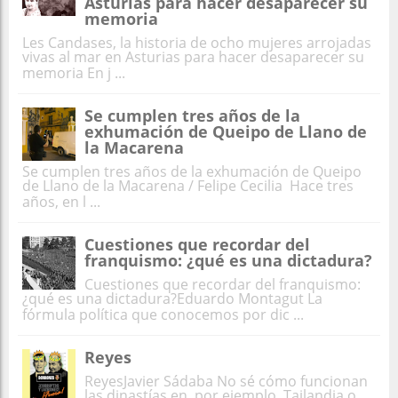
Asturias para hacer desaparecer su
memoria
Les Candases, la historia de ocho mujeres arrojadas
vivas al mar en Asturias para hacer desaparecer su
memoria En j ...
Se cumplen tres años de la
exhumación de Queipo de Llano de
la Macarena
Se cumplen tres años de la exhumación de Queipo
de Llano de la Macarena / Felipe Cecilia Hace tres
años, en l ...
Cuestiones que recordar del
franquismo: ¿qué es una dictadura?
Cuestiones que recordar del franquismo:
¿qué es una dictadura?Eduardo Montagut La
fórmula política que conocemos por dic ...
Reyes
ReyesJavier Sádaba No sé cómo funcionan
las dinastías en, por ejemplo, Tailandia o