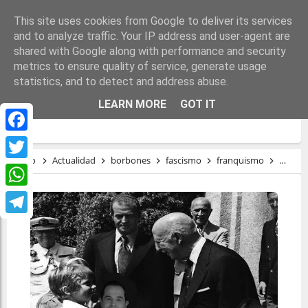
This site uses cookies from Google to deliver its services
and to analyze traffic. Your IP address and user-agent are
shared with Google along with performance and security
metrics to ensure quality of service, generate usage
statistics, and to detect and address abuse.
UN VIRUS LLAMADO FASCISMO Y LOS
LEARN MORE
GOT IT
RESTOS VIVOS DEL DICTADOR
Facebook
Inicio
Actualidad
borbones
fascismo
franquismo
régime
Twitter
WhatsApp
Telegram