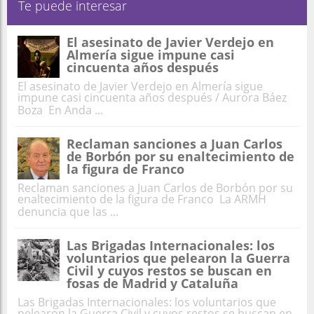
Te puede interesar
El asesinato de Javier Verdejo en
Almería sigue impune casi
cincuenta años después
El asesinato de Javier Verdejo en Almería sigue
impune casi cincuenta años después / Aurora Báez
Boza En Anda ...
Reclaman sanciones a Juan Carlos
de Borbón por su enaltecimiento de
la figura de Franco
Reclaman sanciones a Juan Carlos de Borbón por su
enaltecimiento de la figura de Franco La ARMH
denuncia que las ...
Las Brigadas Internacionales: los
voluntarios que pelearon la Guerra
Civil y cuyos restos se buscan en
fosas de Madrid y Cataluña
Las Brigadas Internacionales: los voluntarios que
pelearon la Guerra Civil y cuyos restos se buscan en