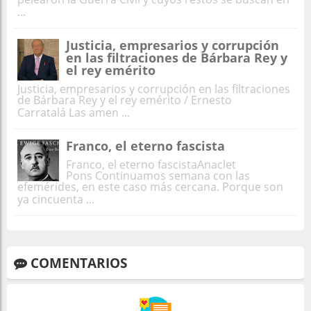
...
Justicia, empresarios y corrupción
en las filtraciones de Bárbara Rey y
el rey emérito
Justicia, empresarios y corrupción en las filtraciones
de Bárbara Rey y el rey emérito / Ernesto
Carratalá Las amen ...
Franco, el eterno fascista
Franco, el eterno fascistaAnaclet
Pons Continuamos semana con las
efemérides, en este caso más cercana. Porque son
ya cincuenta ...
COMENTARIOS