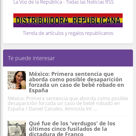
La Voz de la República - Todas las Noticias RSS
Tienda de artículos y regalos republicanos
Te puede interesar
México: Primera sentencia que
aborda como posible desaparición
forzada un caso de bebé robado en
España
México: Primera sentencia que aborda como posible
desaparición forzada un caso de bebé robado en
España / Daniel Canales, Amnistía Int ...
Qué fue de los 'verdugos' de los
últimos cinco fusilados de la
dictadura de Franco