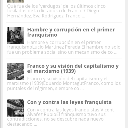
Qué fue de los 'verdugos' de los últimos cinco
fusilados de la dictadura de Franco / Diego
Hernández, Eva Rodríguez Franco ...
Hambre y corrupción en el primer
franquismo
Hambre y corrupción en el primer
franquismoLucio Martínez Pereda El hambre no solo
fue un problema social sino un mecanismo de co ...
Franco y su visión del capitalismo y
el marxismo (1939)
Franco y su visión del capitalismo y el
marxismo (1939)Eduardo MontagutFranco, como los
puntales del régimen, siempre co ...
Con y contra las leyes franquista
Con y contra las leyes franquistas Vicent
Àlvarez RubioEl franquismo tuvo sus
contradicciones, no se descubre nada nuevo
destacando ...