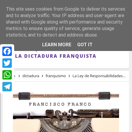
This site uses cookies from Google to deliver its services
and to analyze traffic. Your IP address and user-agent are
shared with Google along with performance and security
metrics to ensure quality of service, generate usage
statistics, and to detect and address abuse.
LA LEY DE RESPONSABILIDADES
LEARN MORE
GOT IT
POLÍTICAS, PARADIGMA DE LA CRUELDAD
DE LA DICTADURA FRANQUISTA
Facebook
Twitter
Inicio
dictadura
franquismo
La Ley de Responsabilidades Políticas, paradigma de la crueldad de la dictadura franquista
WhatsApp
Telegram