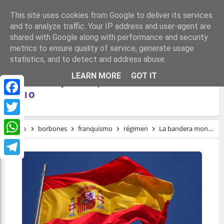
This site uses cookies from Google to deliver its services
and to analyze traffic. Your IP address and user-agent are
shared with Google along with performance and security
metrics to ensure quality of service, generate usage
statistics, and to detect and address abuse.
LA BANDERA MONÁRQUICA HERENCIA
LEARN MORE
GOT IT
DEL FRANQUISMO, INSTRUMENTO DE
ODIO
Facebook
Twitter
Inicio
borbones
franquismo
régimen
La bandera monárquica herencia del franquismo, instrumento de odio
WhatsApp
Telegram