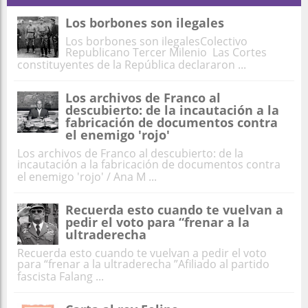
Los borbones son ilegales
Los borbones son ilegalesColectivo
Republicano Tercer Milenio Las Cortes
constituyentes de la República declararon ...
Los archivos de Franco al
descubierto: de la incautación a la
fabricación de documentos contra
el enemigo 'rojo'
Los archivos de Franco al descubierto: de la
incautación a la fabricación de documentos contra
el enemigo 'rojo' / Ana M ...
Recuerda esto cuando te vuelvan a
pedir el voto para “frenar a la
ultraderecha
Recuerda esto cuando te vuelvan a pedir el voto
para “frenar a la ultraderecha ”Afiliado al partido
fascista Falang ...