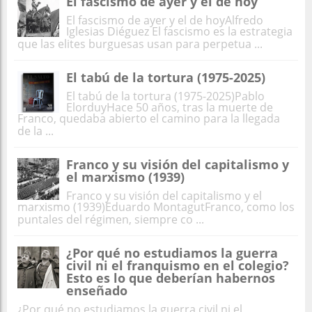
El fascismo de ayer y el de hoy
El fascismo de ayer y el de hoyAlfredo
Iglesias Diéguez El fascismo es la estrategia
que las elites burguesas usan para perpetua ...
El tabú de la tortura (1975-2025)
El tabú de la tortura (1975-2025)Pablo
ElorduyHace 50 años, tras la muerte de
Franco, quedaba abierto el camino para la llegada
de la ...
Franco y su visión del capitalismo y
el marxismo (1939)
Franco y su visión del capitalismo y el
marxismo (1939)Eduardo MontagutFranco, como los
puntales del régimen, siempre co ...
¿Por qué no estudiamos la guerra
civil ni el franquismo en el colegio?
Esto es lo que deberían habernos
enseñado
¿Por qué no estudiamos la guerra civil ni el