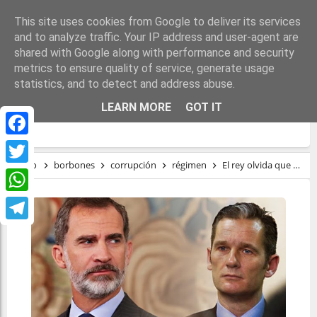
This site uses cookies from Google to deliver its services
and to analyze traffic. Your IP address and user-agent are
shared with Google along with performance and security
metrics to ensure quality of service, generate usage
statistics, and to detect and address abuse.
EL REY OLVIDA QUE TIENE UN CUÑADO
LEARN MORE
GOT IT
PRESO EN LA CÁRCEL
Facebook
Inicio
borbones
corrupción
régimen
El rey olvida que tiene un cuñado preso en la cárcel
Twitter
WhatsApp
Telegram