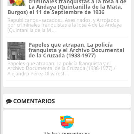
criminales franquistas a la fosa 4 de
La Andaya (Quintanilla de la Mata,
Burgos) el 11 de Septiembre de 1936
Republicanos «sacados», Asesinados, y Arrojados
por criminales franquistas a la fosa 4 de La Andaya
(Quintanilla de la M ...
Papeles que atrapan. La policía
franquista y el Archivo Documental
de la Cruzada (1938-1977)
Papeles que atrapan. La policía franquista y el
Archivo Documental de la Cruzada (1938-1977) /
Alejandro Pérez-OlivaresI ...
COMENTARIOS