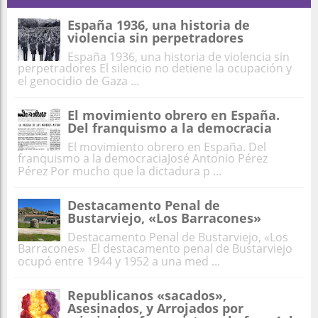
España 1936, una historia de
violencia sin perpetradores
España 1936, una historia de violencia sin
perpetradores El silencio no detiene la ocupación y
el genocidio de Gaza ...
El movimiento obrero en España.
Del franquismo a la democracia
El movimiento obrero en España. Del
franquismo a la democraciaJosé Antonio Pérez
Pérez Por mucho que la dictadura p ...
Destacamento Penal de
Bustarviejo, «Los Barracones»
Destacamento Penal de Bustarviejo, «Los
Barracones» El destacamento penal de Bustarviejo
ocupó entre 1944 y 1952 a una med ...
Republicanos «sacados»,
Asesinados, y Arrojados por