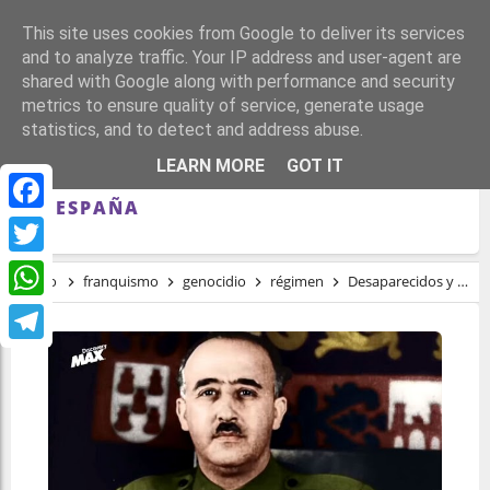
This site uses cookies from Google to deliver its services
and to analyze traffic. Your IP address and user-agent are
shared with Google along with performance and security
metrics to ensure quality of service, generate usage
statistics, and to detect and address abuse.
DESAPARECIDOS Y PUEBLOS QUE
LEARN MORE
GOT IT
HONRAN AL DICTADOR: LA "ANOMALÍA"
DE ESPAÑA
Facebook
Twitter
Inicio
franquismo
genocidio
régimen
Desaparecidos y pueblos que honran al dictador: la "anomalía" de España
WhatsApp
Telegram