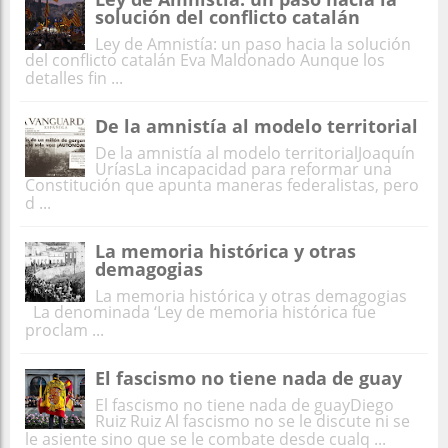
solución del conflicto catalán
Ley de Amnistía: un paso hacia la solución
del conflicto catalán Eva Maldonado Aunque los
detalles fin ...
De la amnistía al modelo territorial
De la amnistía al modelo territorialJoaquín
UríasLa incapacidad para reformar una
Constitución que apunta maneras federalistas, pero
d ...
La memoria histórica y otras
demagogias
La memoria histórica y otras demagogias
La denominada ‘Ley de memoria histórica fue
proclam ...
El fascismo no tiene nada de guay
El fascismo no tiene nada de guayDiego
Ruiz Ruiz Al fascismo no se le discute ni se
le asiente sino que se le combate desde cualq ...