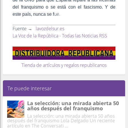
del franquismo o se está con el fascismo. Y de
ue.
este país, nunca se f
Fuente →
lavozdelsur.es
La Voz de la República - Todas las Noticias RSS
Tienda de artículos y regalos republicanos
Te puede interesar
La selección: una mirada abierta 50
años después del franquismo
La selección: una mirada abierta 50 años
después del franquismo Lola Delgado Un reciente
artículo en The Conversati ...