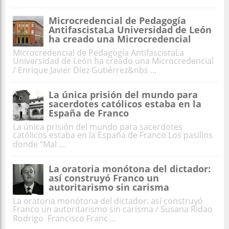
Microcredencial de Pedagogía
AntifascistaLa Universidad de León
ha creado una Microcredencial
Microcredencial de Pedagogía AntifascistaLa
Universidad de León ha creado una Microcredencial
/ Enrique Javier Díez Gutiérrez&nbs ...
La única prisión del mundo para
sacerdotes católicos estaba en la
España de Franco
La única prisión del mundo para sacerdotes
católicos estaba en la España de Franco Los pasillos
donde “Mal ...
La oratoria monótona del dictador:
así construyó Franco un
autoritarismo sin carisma
La oratoria monótona del dictador: así construyó
Franco un autoritarismo sin carisma / Susana Ridao
Rodrigo Francisco Franc ...