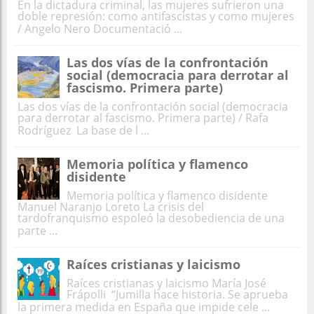
En la dictadura criminal, las mujeres sufrieron una
doble represión: como antifascistas y como mujeres
/ Angelo Nero Documentació ...
Las dos vías de la confrontación
social (democracia para derrotar al
fascismo. Primera parte)
Las dos vías de la confrontación social (democracia
para derrotar al fascismo. Primera parte) / Rafa
Rodríguez La base de l ...
Memoria política y flamenco
disidente
Memoria política y flamenco disidente
Manuel Naranjo Loreto La crisis del
tardofranquismo espoleó la desobediencia de una
parte ...
Raíces cristianas y laicismo
Raíces cristianas y laicismo María José
Frápolli “Jumilla hace historia. Se aprueba
la primera medida en España que impide cele ...