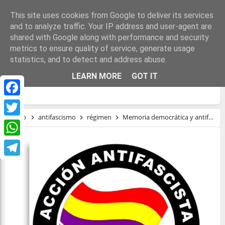
This site uses cookies from Google to deliver its services
and to analyze traffic. Your IP address and user-agent are
shared with Google along with performance and security
metrics to ensure quality of service, generate usage
statistics, and to detect and address abuse.
MEMORIA DEMOCRÁTICA Y ANTIFASCISTA
LEARN MORE
GOT IT
- FORO MILICIA Y DEMOCRACIA
Facebook
Inicio
antifascismo
régimen
Memoria democrática y antifascista - Foro Milicia y Democracia
Twitter
WhatsApp
Telegram