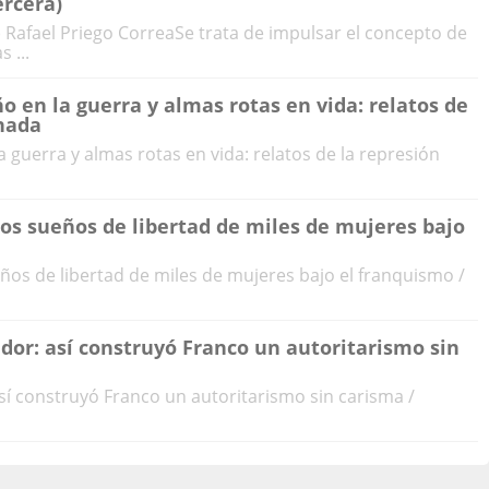
ercera)
) Rafael Priego CorreaSe trata de impulsar el concepto de
 ...
en la guerra y almas rotas en vida: relatos de
anada
guerra y almas rotas en vida: relatos de la represión
los sueños de libertad de miles de mujeres bajo
eños de libertad de miles de mujeres bajo el franquismo /
dor: así construyó Franco un autoritarismo sin
sí construyó Franco un autoritarismo sin carisma /