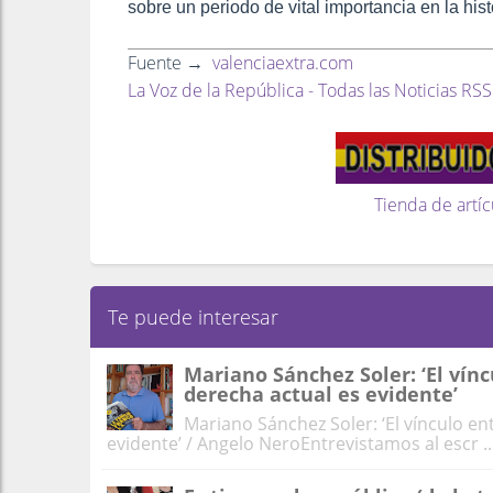
sobre un periodo de vital importancia en la hist
Fuente →
valenciaextra.com
La Voz de la República - Todas las Noticias RSS
Tienda de artíc
Te puede interesar
Mariano Sánchez Soler: ‘El vínc
derecha actual es evidente’
Mariano Sánchez Soler: ‘El vínculo en
evidente’ / Angelo NeroEntrevistamos al escr ..