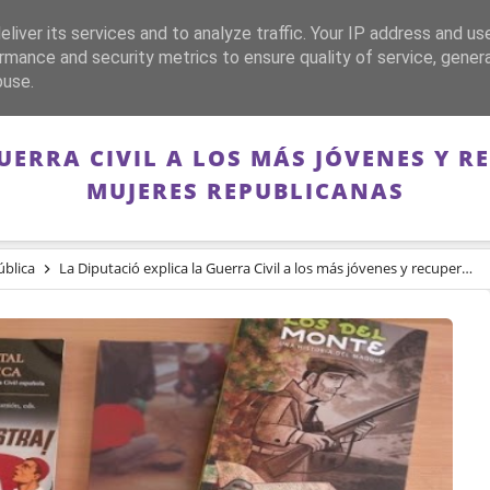
liver its services and to analyze traffic. Your IP address and us
CA
FRANQUISMO
GUERRA DE ESPAÑA
MEMORIA
rmance and security metrics to ensure quality of service, gene
buse.
UERRA CIVIL A LOS MÁS JÓVENES Y R
MUJERES REPUBLICANAS
blica
La Diputació explica la Guerra Civil a los más jóvenes y recupera la historia de las mujeres republicanas