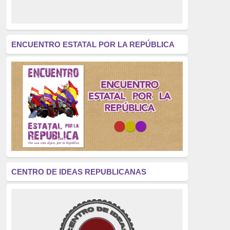
derecho a decidir
(376)
revolución
(312)
América Latina
(305)
ENCUENTRO ESTATAL POR LA REPÚBLICA
Exhumación
(304)
Golpe de Estado
(304)
Brigadas Internacionales
(303)
pensamiento
(294)
Revisionismo
(289)
La Transición
(275)
CENTRO DE IDEAS REPUBLICANAS
presos políticos
(273)
educación pública
(270)