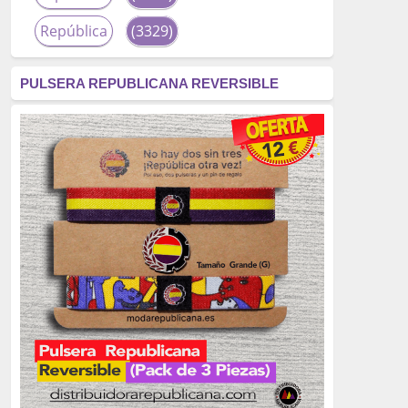
República
(3329)
corrupción
(3266)
PULSERA REPUBLICANA REVERSIBLE
fascismo
(2677)
tardofranquismo
(2320)
Actualidad
(2319)
monarquía
(2253)
borbones
(2176)
Cultura
(2163)
Guerra
(1674)
genocidio
(1234)
mujer
(1070)