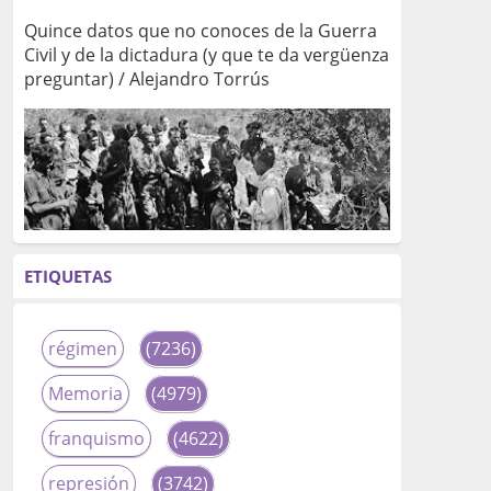
Quince datos que no conoces de la Guerra
Civil y de la dictadura (y que te da vergüenza
preguntar) / Alejandro Torrús
ETIQUETAS
régimen
(7236)
Memoria
(4979)
franquismo
(4622)
represión
(3742)