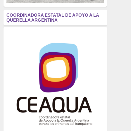
antifascismo
(1006)
COORDINADORA ESTATAL DE APOYO A LA
QUERELLA ARGENTINA
Eventos
(914)
Historia
(752)
Crímenes del franquismo
(721)
dictadura
(699)
Feminismo
(607)
neofranquismo
(567)
Justicia Universal
(527)
Derechos Humanos
(522)
Nacionalcatolicismo
(514)
Exilio
(506)