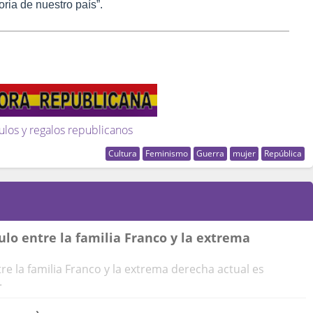
oria de nuestro país”.
ulos y regalos republicanos
Cultura
Feminismo
Guerra
mujer
República
ulo entre la familia Franco y la extrema
tre la familia Franco y la extrema derecha actual es
.