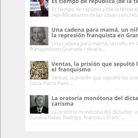
Es tiempo de república (de la t
Es tiempo de república (de la tercera
republicanismo de las cosas concretas
Una cadena para mamá, un niño 
la represión franquista en Gr
Una cadena para mamá, un niño en la 
franquista en Granada / Álvaro ...
Ventas, la prisión que sepultó 
el franquismo
Ventas, la prisión que sepultó los su
Lucía Parro Pant ...
La oratoria monótona del dicta
carisma
La oratoria monótona del dictador: a
Susana Ridao Rodrigo Francisco Franc ...