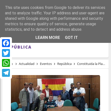
This site uses cookies from Google to deliver its services
and to analyze traffic. Your IP address and user-agent are
shared with Google along with performance and security
metrics to ensure quality of service, generate usage
statistics, and to detect and address abuse.
CONSTITUIDA LA PLATAFORMA UNITARIA
LEARN MORE
GOT IT
DE CASTILLA LA MANCHA POR LA III
REPÚBLICA
Facebook
Twitter
Inicio
Actualidad
Eventos
República
Constituida la Plataforma Unitaria de Castilla La Mancha por la III República
WhatsApp
Telegram