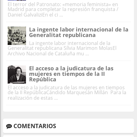
El terror del Patronato: «memoria feminista» en
Madrid para completar la represión franquista /
Daniel GalvaliziEn el ci ...
La ingente labor internacional de la
Generalitat republicana
La ingente labor internacional de la
Generalitat republicana Sílvia Marimon MolasEl
Archivo Nacional de Cataluña mu ...
El acceso a la judicatura de las
mujeres en tiempos de la II
República
El acceso a la judicatura de las mujeres en tiempos
de la II RepúblicaCándido Marquesán Millán Para la
realización de estas ...
COMENTARIOS