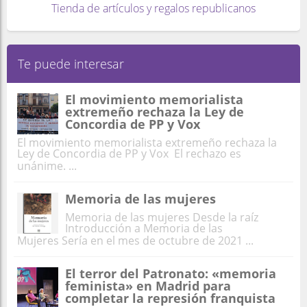
Tienda de artículos y regalos republicanos
Te puede interesar
El movimiento memorialista
extremeño rechaza la Ley de
Concordia de PP y Vox
El movimiento memorialista extremeño rechaza la
Ley de Concordia de PP y Vox El rechazo es
unánime. ...
Memoria de las mujeres
Memoria de las mujeres Desde la raíz
Introducción a Memoria de las
Mujeres Sería en el mes de octubre de 2021 ...
El terror del Patronato: «memoria
feminista» en Madrid para
completar la represión franquista