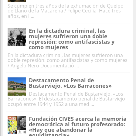
Se cumplen tres años de la exhumación de Queipo
de Llano de la Macarena / Felipe Cecilia Hace tres
años, en l ...
En la dictadura criminal, las
mujeres sufrieron una doble
represión: como antifascistas y
como mujeres
En la dictadura criminal, las mujeres sufrieron una
doble represión: como antifascistas y como mujeres
/ Angelo Nero Documentació ...
Destacamento Penal de
Bustarviejo, «Los Barracones»
Destacamento Penal de Bustarviejo, «Los
Barracones» El destacamento penal de Bustarviejo
ocupó entre 1944 y 1952 a una med ...
Fundación CIVES acerca la memoria
democrática al futuro profesorado:
«Hay que abandonar la
equidistancia»