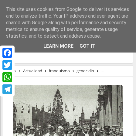
This site uses cookies from Google to deliver its services
and to analyze traffic. Your IP address and user-agent are
shared with Google along with performance and security
metrics to ensure quality of service, generate usage
statistics, and to detect and address abuse.
VÍCTIMAS DEL FRANQUISMO: ZARAGOZA
LEARN MORE
GOT IT
DA LA ESPALDA
Facebook
Inicio
Actualidad
franquismo
genocidio
Justicia Universal
Twitter
WhatsApp
Telegram