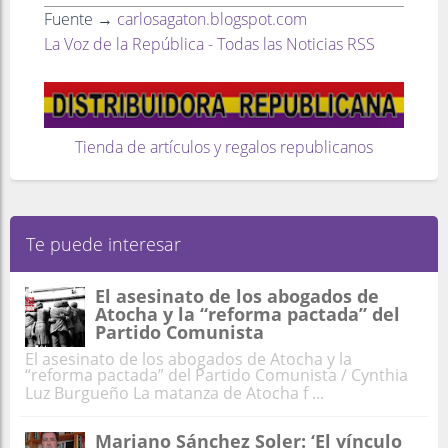
Fuente →
carlosagaton.blogspot.com
La Voz de la República - Todas las Noticias RSS
Tienda de artículos y regalos republicanos
Te puede interesar
El asesinato de los abogados de
Atocha y la “reforma pactada” del
Partido Comunista
El asesinato de los abogados de Atocha y la
“reforma pactada” del Partido Comunista / Cynthia
Luz Burgueño La matanza de Atocha f ...
Mariano Sánchez Soler: ‘El vínculo