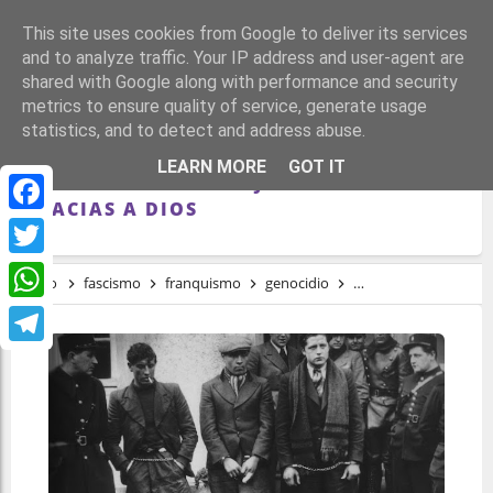
This site uses cookies from Google to deliver its services
and to analyze traffic. Your IP address and user-agent are
shared with Google along with performance and security
metrics to ensure quality of service, generate usage
statistics, and to detect and address abuse.
PREDICADORES ARMADOS: LOS CURAS
LEARN MORE
GOT IT
QUE MATARON A «ROJOS» Y DIERON
GRACIAS A DIOS
Facebook
Twitter
Inicio
fascismo
franquismo
genocidio
Nacionalcatolicismo
WhatsApp
Telegram