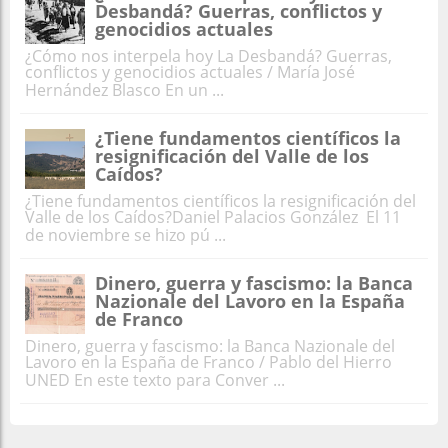
Desbandá? Guerras, conflictos y
genocidios actuales
¿Cómo nos interpela hoy La Desbandá? Guerras,
conflictos y genocidios actuales / María José
Hernández Blasco En un ...
¿Tiene fundamentos científicos la
resignificación del Valle de los
Caídos?
¿Tiene fundamentos científicos la resignificación del
Valle de los Caídos?Daniel Palacios González El 11
de noviembre se hizo pú ...
Dinero, guerra y fascismo: la Banca
Nazionale del Lavoro en la España
de Franco
Dinero, guerra y fascismo: la Banca Nazionale del
Lavoro en la España de Franco / Pablo del Hierro
UNED En este texto para Conver ...