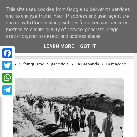
This site uses cookies from Google to deliver its services
and to analyze traffic. Your IP address and user-agent are
shared with Google along with performance and security
metrics to ensure quality of service, generate usage
statistics, and to detect and address abuse.
LA MAYOR BARBARIE DEL FRANQUISMO
LEARN MORE
GOT IT
Facebook
Inicio
franquismo
genocidio
La Desbandá
La mayor barbarie del franquismo
Twitter
WhatsApp
Telegram