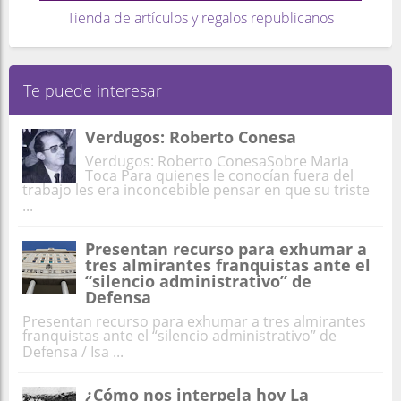
Tienda de artículos y regalos republicanos
Te puede interesar
Verdugos: Roberto Conesa
Verdugos: Roberto ConesaSobre Maria
Toca Para quienes le conocían fuera del
trabajo les era inconcebible pensar en que su triste
...
Presentan recurso para exhumar a
tres almirantes franquistas ante el
“silencio administrativo” de
Defensa
Presentan recurso para exhumar a tres almirantes
franquistas ante el “silencio administrativo” de
Defensa / Isa ...
¿Cómo nos interpela hoy La