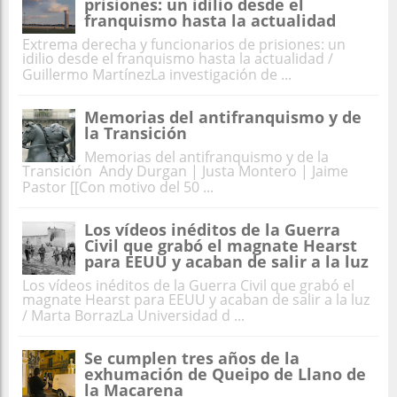
prisiones: un idilio desde el
franquismo hasta la actualidad
Extrema derecha y funcionarios de prisiones: un
idilio desde el franquismo hasta la actualidad /
Guillermo MartínezLa investigación de ...
Memorias del antifranquismo y de
la Transición
Memorias del antifranquismo y de la
Transición Andy Durgan | Justa Montero | Jaime
Pastor [[Con motivo del 50 ...
Los vídeos inéditos de la Guerra
Civil que grabó el magnate Hearst
para EEUU y acaban de salir a la luz
Los vídeos inéditos de la Guerra Civil que grabó el
magnate Hearst para EEUU y acaban de salir a la luz
/ Marta BorrazLa Universidad d ...
Se cumplen tres años de la
exhumación de Queipo de Llano de
la Macarena