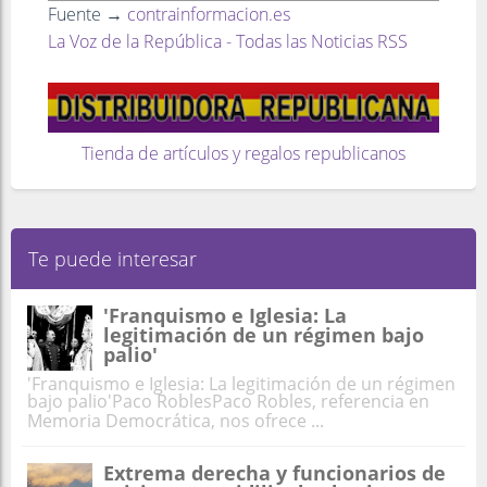
Fuente →
contrainformacion.es
La Voz de la República - Todas las Noticias RSS
Tienda de artículos y regalos republicanos
Te puede interesar
'Franquismo e Iglesia: La
legitimación de un régimen bajo
palio'
'Franquismo e Iglesia: La legitimación de un régimen
bajo palio'Paco RoblesPaco Robles, referencia en
Memoria Democrática, nos ofrece ...
Extrema derecha y funcionarios de