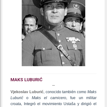
MAKS LUBURIĆ
Vjekoslav Luburić
, conocido también como
Maks
Luburić
o
Maks el carnicero
, fue un militar
croata, Integró el movimiento Ustaša y dirigió el