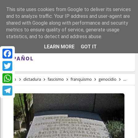
This site uses cookies from Google to deliver its services
and to analyze traffic. Your IP address and user-agent are
shared with Google along with performance and security
metrics to ensure quality of service, generate usage
statistics, and to detect and address abuse.
DICTADORES, FASCISTAS, GENOCIDAS Y
LEARN MORE
GOT IT
NAZIS ENTERRADOS EN EL ESTADO
ESPAÑOL
Facebook
Twitter
Inicio
dictadura
fascismo
franquismo
genocidio
Historia
WhatsApp
Telegram