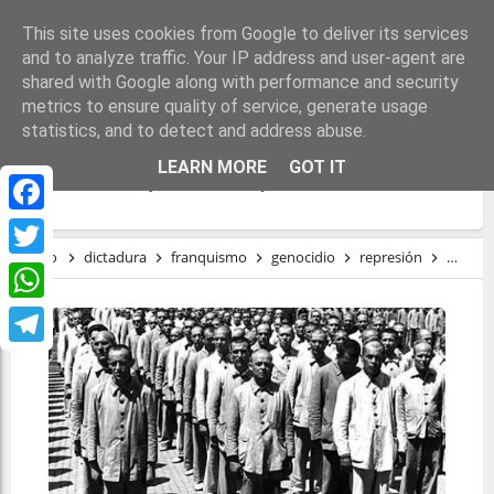
This site uses cookies from Google to deliver its services
and to analyze traffic. Your IP address and user-agent are
shared with Google along with performance and security
metrics to ensure quality of service, generate usage
statistics, and to detect and address abuse.
EL CAMPO DE CONCENTRACIÓN DE
LEARN MORE
GOT IT
PORTACELI (1939-1942)
Facebook
Inicio
dictadura
franquismo
genocidio
represión
Tortur
Twitter
WhatsApp
Telegram