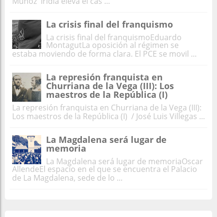
Muñoz Irídia eleva el cas ...
La crisis final del franquismo
La crisis final del franquismoEduardo
MontagutLa oposición al régimen se
estaba moviendo de forma clara. El PCE se movil ...
La represión franquista en
Churriana de la Vega (III): Los
maestros de la República (I)
La represión franquista en Churriana de la Vega (III):
Los maestros de la República (I) / José Luis Villegas ...
La Magdalena será lugar de
memoria
La Magdalena será lugar de memoriaOscar
AllendeEl espacio en el que se encuentra el Palacio
de La Magdalena, sede de lo ...