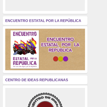
derecho a decidir
(376)
revolución
(312)
América Latina
(305)
ENCUENTRO ESTATAL POR LA REPÚBLICA
Exhumación
(304)
Golpe de Estado
(304)
Brigadas Internacionales
(303)
pensamiento
(294)
Revisionismo
(289)
La Transición
(275)
CENTRO DE IDEAS REPUBLICANAS
presos políticos
(273)
educación pública
(270)