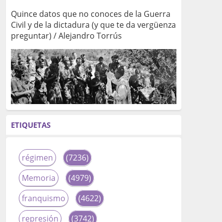
Quince datos que no conoces de la Guerra
Civil y de la dictadura (y que te da vergüenza
preguntar) / Alejandro Torrús
ETIQUETAS
régimen
(7236)
Memoria
(4979)
franquismo
(4622)
represión
(3742)