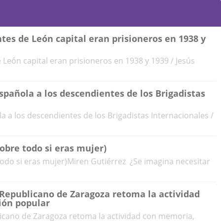
ntes de León capital eran prisioneros en 1938 y
 León capital eran prisioneros en 1938 y 1939 / Jesús
spañola a los descendientes de los Brigadistas
a a los descendientes de los Brigadistas Internacionales /
obre todo si eras mujer)
todo si eras mujer)Miren Gutiérrez ¿Se imagina necesitar
 Republicano de Zaragoza retoma la actividad
ión popular
licano de Zaragoza retoma la actividad con memoria,