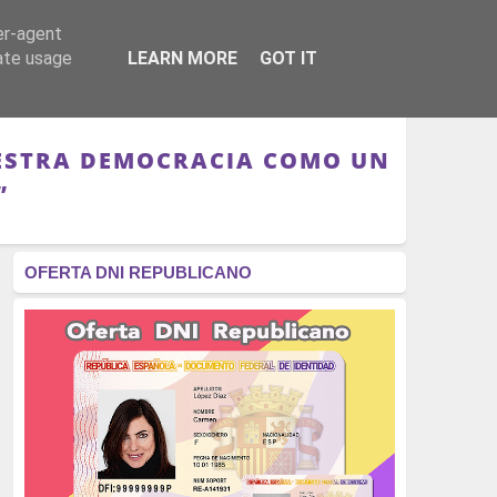
er-agent
RÉGIMEN - MONARQUÍA
CULTURA - LIBROS
rate usage
LEARN MORE
GOT IT
UESTRA DEMOCRACIA COMO UN
”
OFERTA DNI REPUBLICANO