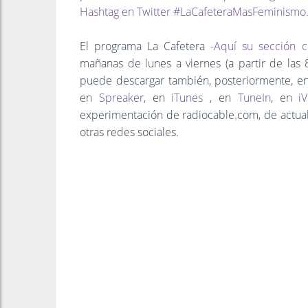
Hashtag en Twitter
#LaCafeteraMasFeminismo
El programa La Cafetera -
Aquí su sección c
mañanas de lunes a viernes (a partir de las 
puede descargar también, posteriormente, en
en
Spreaker
, en
iTunes
, en
TuneIn
, en
i
experimentación de radiocable.com, de actuali
otras redes sociales.