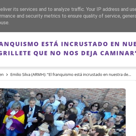
liver its services and to analyze traffic. Your IP address and us
CA
FRANQUISMO
GUERRA DE ESPAÑA
MEMORIA
rmance and security metrics to ensure quality of service, gene
buse.
 FRANQUISMO ESTÁ INCRUSTADO EN N
GRILLETE QUE NO NOS DEJA CAMINAR
en
Emilio Silva (ARMH): “El franquismo está incrustado en nuestra democracia como un grillete que no nos deja caminar”