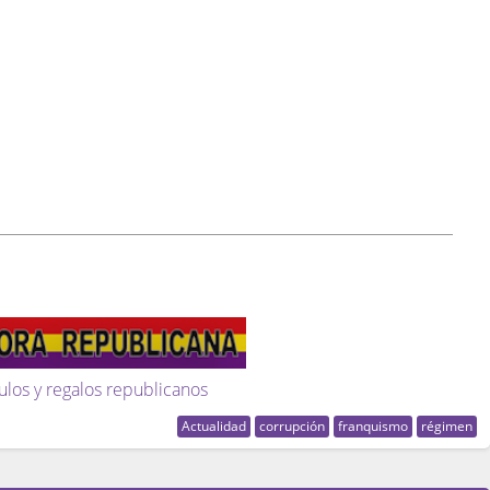
ulos y regalos republicanos
Actualidad
corrupción
franquismo
régimen