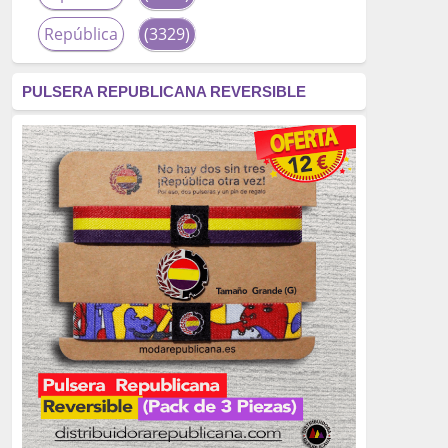
República
(3329)
corrupción
(3266)
PULSERA REPUBLICANA REVERSIBLE
fascismo
(2677)
tardofranquismo
(2320)
Actualidad
(2319)
monarquía
(2253)
borbones
(2176)
Cultura
(2163)
Guerra
(1674)
genocidio
(1234)
mujer
(1070)