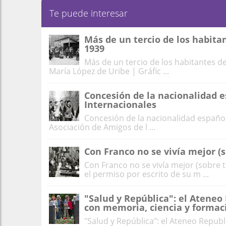
Te puede interesar
Más de un tercio de los habita
1939
Más de un tercio de los habitantes de
María López de Uribe | Gráfic ...
Concesión de la nacionalidad e
Internacionales
Concesión de la nacionalidad español
Asociación de Amigos de l ...
Con Franco no se vivía mejor (s
Con Franco no se vivía mejor (sobre 
el permiso por escrito de su m ...
"Salud y República": el Ateneo
con memoria, ciencia y formac
"Salud y República": el Ateneo Repub