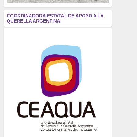
antifascismo
(1006)
COORDINADORA ESTATAL DE APOYO A LA
QUERELLA ARGENTINA
Eventos
(914)
Historia
(752)
Crímenes del franquismo
(721)
dictadura
(699)
Feminismo
(607)
neofranquismo
(567)
Justicia Universal
(527)
Derechos Humanos
(522)
Nacionalcatolicismo
(514)
Exilio
(506)