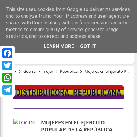
This site uses cookies from Google to deliver its services
and to analyze traffic. Your IP address and user-agent are
shared with Google along with performance and security
metrics to ensure quality of service, generate usage
statistics, and to detect and address abuse.
MUJERES EN EL EJÉRCITO POPULAR DE LA
LEARN MORE
GOT IT
REPÚBLICA
Facebook
Inicio
Guerra
mujer
República
Mujeres en el Ejército Popular de la República
Twitter
WhatsApp
Telegram
MUJERES EN EL EJÉRCITO
POPULAR DE LA REPÚBLICA