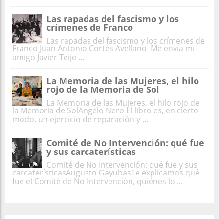
Las rapadas del fascismo y los
crímenes de Franco
Las rapadas del fascismo y los crímenes de
Franco Juan Antonio Cortés Avellano Me envía mi
amigo Javier Teije ...
La Memoria de las Mujeres, el hilo
rojo de la Memoria de Sol
La Memoria de las Mujeres, el hilo rojo de
la Memoria de SolAngelo Nero El libro es, en cierto
modo, un ejercicio de reparación y ...
Comité de No Intervención: qué fue
y sus carcaterísticas
Comité de No Intervención: qué fue y sus
carcaterísticasAugusto GayubasTe explicamos qué
fue el Comité de No Intervención, quiénes lo ...