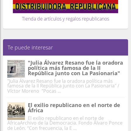
Tienda de artículos y regalos republicanos
Te puede interesar
"Julia Álvarez Resano fue la oradora
política más famosa de la II
República junto con La Pasionaria"
"Julia Álvarez Resano fue la oradora política más
famosa de la II República junto con La Pasionaria" /
Víctor Moreno "Pocas ...
El exilio republicano en el norte de
África
El exilio republicano en el norte de
ÁfricaArchivo de la Democracia. Fondo Álvaro Ponce
de León. “Con frecuencia, la E ...