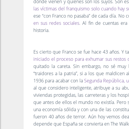
dónde vienen y quiénes son los suyos. Son esas
las víctimas del franquismo solo cuando hay 
ese “con Franco no pasaba” de cada día. No 
en sus redes sociales
. Al fin de cuentas era
historia.
Es cierto que Franco se fue hace 43 años. Y
iniciado el proceso para exhumar sus restos d
quitado la careta. Sin embargo, no sé muy 
“traidores a la patria”, si a los que maldice
1936 para acabar con la
Segunda República, un
al que considero inteligente, atribuye a su ab
viviendas protegidas, las carreteras y los hos
que antes de ellos el mundo no existía. Pero 
una economía sólida y con una de las constit
fueron 40 años de terror. Aún hoy vemos deam
depende que España se convierta en The Walk