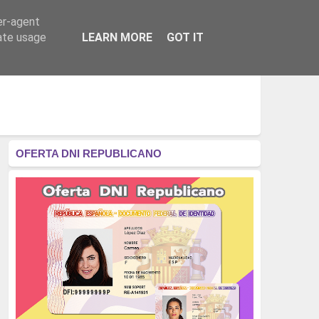
er-agent
RÉGIMEN - MONARQUÍA
CULTURA - LIBROS
rate usage
LEARN MORE
GOT IT
OFERTA DNI REPUBLICANO