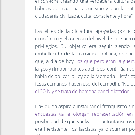
el
software
creando una verdadera cultura de
hábitos del nacionalcatolicismo y, con la en
ciudadanía civilizada, culta, consciente y libre”.
Las élites de la dictadura, apoyadas por el 
económico y el ascenso del nivel de consumo d
privilegios. Su objetivo era seguir siend
embellecido de la transición política, reconci
que, a día de hoy,
los que perdieron la guer
largos y rimbombantes apellidos, continúan col
habla de aplicar la Ley de la Memoria Históric
fosas comunes, hacen uso del comodín: “No pod
el 20-N y se trata de homenajear al dictador
.
Hay quien aspira a instaurar el franquismo si
encuestas ya le otorgan representación en
posibilidad de que vuelvan los autoritarismos 
era inexistente, los fascistas ya discurrían