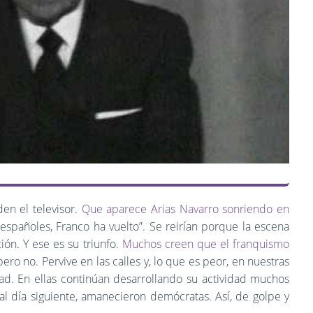
n el televisor.
Que aparece Arias Navarro sonriendo en
españoles, Franco ha vuelto”. Se reirían porque la escena
ión. Y ese es su triunfo.
Muchos creen que el franquismo
 pero no. Pervive en las calles y, lo que es peor, en nuestras
dad. En ellas continúan desarrollando su actividad muchos
 al día siguiente, amanecieron demócratas. Así, de golpe y