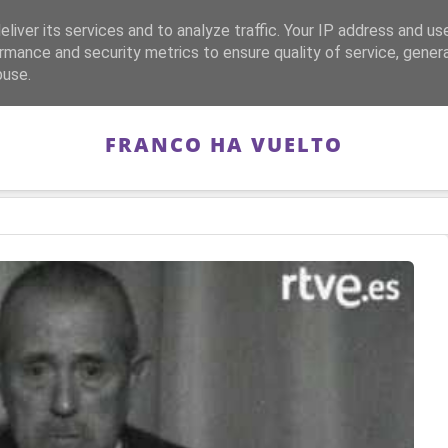
liver its services and to analyze traffic. Your IP address and us
CA
FRANQUISMO
GUERRA DE ESPAÑA
MEMORIA
rmance and security metrics to ensure quality of service, gene
buse.
FRANCO HA VUELTO