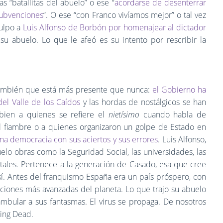
 “batallitas del abuelo” o ese “
acordarse de desenterrar
subvenciones
“. O ese “con Franco vivíamos mejor” o tal vez
culpo a
Luis Alfonso de Borbón por homenajear al dictador
 su abuelo. Lo que le afeó es su intento por rescribir la
 también que está más presente que nunca:
el Gobierno ha
el Valle de los Caídos
y las hordas de nostálgicos se han
bien a quienes se refiere el
nietísimo
cuando habla de
n al fiambre o a quienes organizaron un golpe de Estado en
a democracia con sus aciertos y sus errores
. Luis Alfonso,
uelo obras como la Seguridad Social, las universidades, las
pitales. Pertenece a la generación de Casado, esa que cree
sí. Antes del franquismo España era un país próspero, con
uciones más avanzadas del planeta. Lo que trajo su abuelo
bular a sus fantasmas. El virus se propaga. De nosotros
ing Dead.