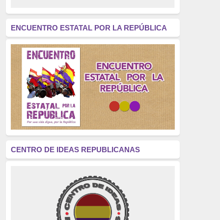
revolución
(312)
América Latina
(305)
ENCUENTRO ESTATAL POR LA REPÚBLICA
Exhumación
(304)
Golpe de Estado
(304)
Brigadas Internacionales
(303)
pensamiento
(294)
Revisionismo
(289)
La Transición
(275)
CENTRO DE IDEAS REPUBLICANAS
presos políticos
(273)
educación pública
(270)
La Izquierda
(260)