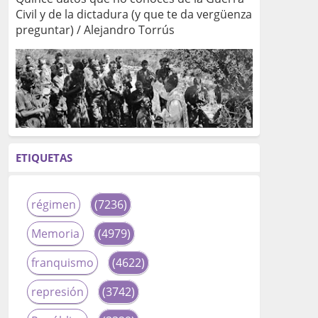
Civil y de la dictadura (y que te da vergüenza
preguntar) / Alejandro Torrús
ETIQUETAS
régimen
(7236)
Memoria
(4979)
franquismo
(4622)
represión
(3742)