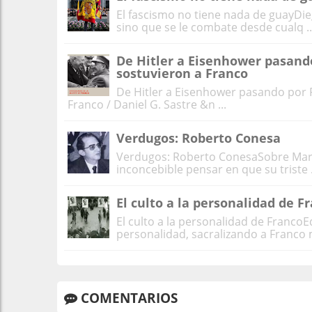
El fascismo no tiene nada de guayDiego
sino que se le combate desde cualq ..
De Hitler a Eisenhower pasando
sostuvieron a Franco
De Hitler a Eisenhower pasando por 
Franco / Daniel G. Sastre &n ...
Verdugos: Roberto Conesa
Verdugos: Roberto ConesaSobre Maria
inconcebible pensar en que su triste .
El culto a la personalidad de F
El culto a la personalidad de Franco
personalidad, sacralizando a Franco m
COMENTARIOS