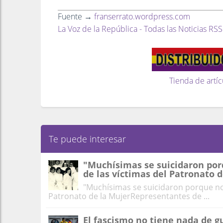
Fuente →
franserrato.wordpress.com
La Voz de la República - Todas las Noticias RSS
Tienda de artíc
Te puede interesar
"Muchísimas se suicidaron porq
de las víctimas del Patronato 
"Muchísimas se suicidaron porque no t
Patronato de la MujerRepresentantes de ...
El fascismo no tiene nada de g