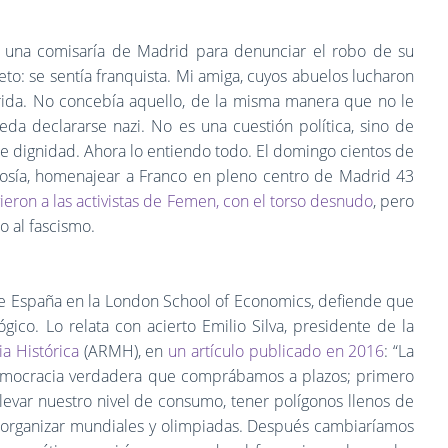
 una comisaría de Madrid para denunciar el robo de su
eto: se sentía franquista. Mi amiga, cuyos abuelos lucharon
vorida. No concebía aquello, de la misma manera que no le
da declararse nazi. No es una cuestión política, sino de
e dignidad. Ahora lo entiendo todo. El domingo cientos de
osía, homenajear a Franco en pleno centro de Madrid 43
ieron a las activistas de Femen, con el torso desnudo
, pero
o al fascismo.
 de España en la London School of Economics, defiende que
gico. Lo relata con acierto Emilio Silva, presidente de la
a Histórica
(ARMH), en
un artículo publicado en 2016
: “La
democracia verdadera que comprábamos a plazos; primero
elevar nuestro nivel de consumo, tener polígonos llenos de
e organizar mundiales y olimpiadas. Después cambiaríamos