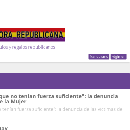
ulos y regalos republicanos
franquismo
régimen
ue no tenían fuerza suficiente": la denuncia
de la Mujer
enían fuerza suficiente": la denuncia de las víctimas del
uay