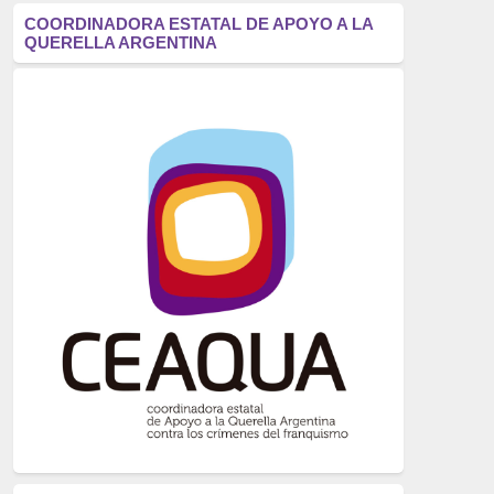
antifascismo
(1006)
COORDINADORA ESTATAL DE APOYO A LA
QUERELLA ARGENTINA
Eventos
(914)
Historia
(752)
Crímenes del franquismo
(721)
dictadura
(699)
Feminismo
(607)
neofranquismo
(567)
Justicia Universal
(527)
Derechos Humanos
(522)
Nacionalcatolicismo
(514)
Exilio
(506)