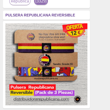
República
(3329)
corrupción
(3266)
PULSERA REPUBLICANA REVERSIBLE
fascismo
(2677)
tardofranquismo
(2320)
Actualidad
(2319)
monarquía
(2253)
borbones
(2176)
Cultura
(2163)
Guerra
(1674)
genocidio
(1234)
mujer
(1070)