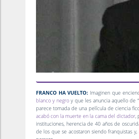
FRANCO HA VUELTO:
Imaginen que enciende
blanco y negro
y que les anuncia aquello de “
parece tomada de una película de ciencia ficc
acabó con la muerte en la cama del dictador
,
instituciones, herencia de 40 años de oscuri
de los que se acostaron siendo franquistas y,