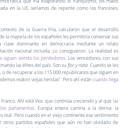
mocrática que iría evaporando el franquismo, los malos
trada en la UE, seríamos de repente como los franceses,
contexto de la Guerra Fría, calcularon que el desarrollo
e la mayoría de los españoles les permitiría conservar sus
o la clase dominante en democracia mediante un relato
liación nacional incluida. Lo consiguieron. La realidad es
ra siguen siendo los perdedores
. Los vencedores, con sus
mando las élites del país. Son su
flor y nata
. Cuando se les
a, o de recuperar a los 115.000 republicanos que siguen en
emos reabrir viejas heridas”. Pero ahí están
cuando llega
n Franco. Ahí está Vox, que continúa creciendo y al que
las
 los parlamentos
. Europa entera camina a la deriva: la
es real. Pero cuando en el viejo continente ese sentimiento
 por otros partidos españoles que aún no han olvidado de