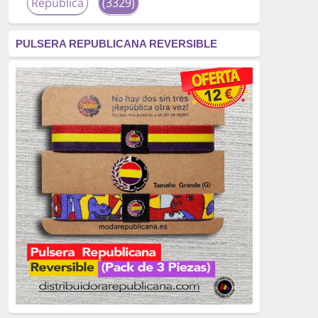
República
(3329)
corrupción
(3266)
PULSERA REPUBLICANA REVERSIBLE
fascismo
(2677)
tardofranquismo
(2320)
Actualidad
(2319)
monarquía
(2253)
borbones
(2176)
Cultura
(2163)
Guerra
(1674)
genocidio
(1234)
mujer
(1070)