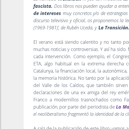
fascista.
Dos libros nos pueden ayudar a enten
de intereses
muy concretos y/o de estrategias 
discurso televisivo y oficial, os proponemos la le
(1969-1981)’, de Rubén Uceda, y ‘
La Transición.
El verano está siendo calentito y no tanto p
muchas noticias y controversias. Y así ha sido
cada intervención. Como ejemplo, el Congres
ETA, algo habitual en la extrema derecha 
Catalunya, la financiación local, la autonómica
la memoria histórica. No tanto por la aplicaci
del Valle de los Caídos, que también sirven
declaraciones de una ex amiga del rey emérit
Franco a modernillos trasnochados como F
publicación, por parte del periodista de
La M
el neoliberalismo fragmentó la identidad de la c
A raíz de la publicación de este libro, vamos