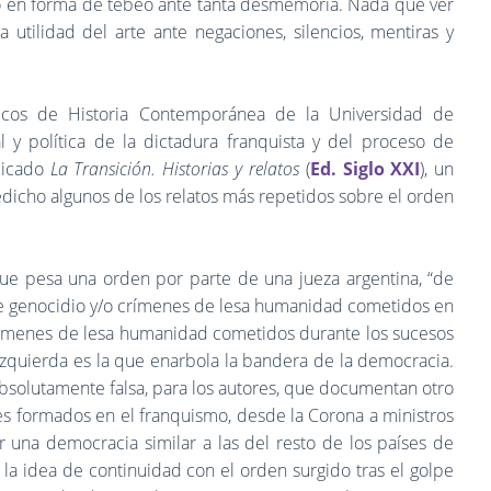
seo en forma de tebeo ante tanta desmemoria. Nada que ver
a utilidad del arte ante negaciones, silencios, mentiras y
icos de Historia Contemporánea de la Universidad de
al y política de la dictadura franquista y del proceso de
blicado
La Transición. Historias y relatos
(
Ed. Siglo XXI
), un
dicho algunos de los relatos más repetidos sobre el orden
 que pesa una orden por parte de una jueza argentina, “de
 de genocidio y/o crímenes de lesa humanidad cometidos en
 crímenes de lesa humanidad cometidos durante los sucesos
 izquierda es la que enarbola la bandera de la democracia.
absolutamente falsa, para los autores, que documentan otro
es formados en el franquismo, desde la Corona a ministros
r una democracia similar a las del resto de los países de
la idea de continuidad con el orden surgido tras el golpe