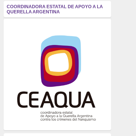
antifascismo
(1006)
COORDINADORA ESTATAL DE APOYO A LA
QUERELLA ARGENTINA
Eventos
(914)
Historia
(752)
Crímenes del franquismo
(721)
dictadura
(699)
Feminismo
(607)
neofranquismo
(567)
Justicia Universal
(527)
Derechos Humanos
(522)
Nacionalcatolicismo
(514)
Exilio
(506)