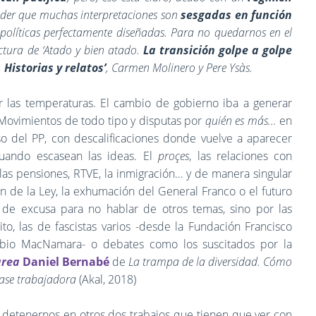
der que muchas interpretaciones son
sesgadas en función
políticas perfectamente diseñadas. Para no quedarnos en el
ctura de ‘
Atado y bien atado.
La transición golpe a golpe
 Historias y relatos’
, Carmen Molinero y Pere Ysàs.
or las temperaturas. El cambio de gobierno iba a generar
. Movimientos de todo tipo y disputas por
quién es más…
en
o del PP, con descalificaciones donde vuelve a aparecer
cuando escasean las ideas. El
proçes
, las relaciones con
, las pensiones, RTVE, la inmigración… y de manera singular
ón de la Ley, la exhumación del General Franco o el futuro
 de excusa para no hablar de otros temas, sino por las
o, las de fascistas varios -desde la Fundación Francisco
abio MacNamara- o debates como los suscitados por la
area
Daniel Bernabé
de
La trampa de la diversidad. Cómo
lase trabajadora
(Akal, 2018)
 a detenernos en otros dos trabajos que tienen que ver con