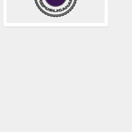
justicia
(258)
Holocausto
(239)
Maquis
(237)
capitalismo
(228)
crisis sanitaria
(228)
Catalunya Proces
(227)
Lucha de clases
(211)
comunismo
(208)
bebés robados
(199)
Imperialismo
(189)
LGTBIQ
(181)