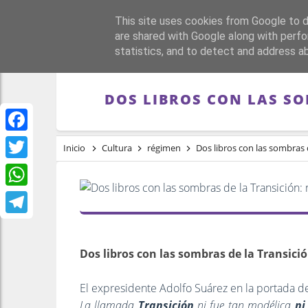
This site uses cookies from Google to de
PORTADA
REPÚBLI
are shared with Google along with perfo
statistics, and to detect and address a
DOS LIBROS CON LAS SO
Facebook
Inicio
Cultura
régimen
Dos libros con las sombras d
Twitter
WhatsApp
Telegram
Dos libros con las sombras de la Transició
El expresidente Adolfo Suárez en la portada del 
La llamada
Transición
ni fue tan modélica
ni 