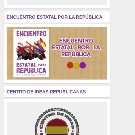
revolución
(312)
América Latina
(305)
ENCUENTRO ESTATAL POR LA REPÚBLICA
Exhumación
(304)
Golpe de Estado
(304)
Brigadas Internacionales
(303)
pensamiento
(294)
Revisionismo
(289)
La Transición
(275)
CENTRO DE IDEAS REPUBLICANAS
presos políticos
(273)
educación pública
(270)
La Izquierda
(260)