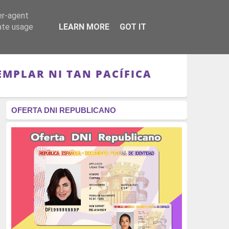
er-agent
RÉGIMEN - MONARQUÍA
CULTURA - LIBROS
rate usage
LEARN MORE
GOT IT
EMPLAR NI TAN PACÍFICA
OFERTA DNI REPUBLICANO