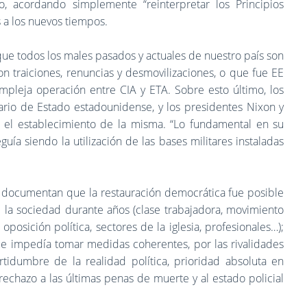
o, acordando simplemente “reinterpretar los Principios
a los nuevos tiempos.
 que todos los males pasados y actuales de nuestro país son
on traiciones, renuncias y desmovilizaciones, o que fue EE
pleja operación entre CIA y ETA. Sobre esto último, los
tario de Estado estadounidense, y los presidentes Nixon y
 el establecimiento de la misma. “Lo fundamental en su
uía siendo la utilización de las bases militares instaladas
s, documentan que la restauración democrática fue posible
e la sociedad durante años (clase trabajadora, movimiento
l, oposición política, sectores de la iglesia, profesionales…);
e impedía tomar medidas coherentes, por las rivalidades
rtidumbre de la realidad política, prioridad absoluta en
 rechazo a las últimas penas de muerte y al estado policial