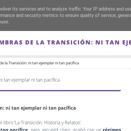
liver its services and to analyze traffic. Your IP address and us
CA
FRANQUISMO
GUERRA DE ESPAÑA
MEMORIA
rmance and security metrics to ensure quality of service, gene
buse.
MBRAS DE LA TRANSICIÓN: NI TAN EJ
e la Transición: ni tan ejemplar ni tan pacífica
n: ni tan ejemplar ni tan pacífica
libro ‘La Transición. Historia y Relatos’.
tan pacífica
, pero, eso está claro, acabó con un
régimen