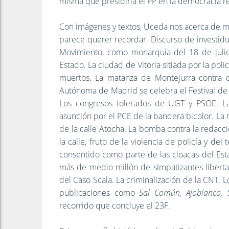
misma que presidiría el PP en la democracia r
Con imágenes y textos, Uceda nos acerca de m
parece querer recordar. Discurso de investidu
Movimiento, como monarquía del 18 de julio.
Estado. La ciudad de Vitoria sitiada por la poli
muertos. La matanza de Montejurra contra ca
Autónoma de Madrid se celebra el Festival de l
Los congresos tolerados de UGT y PSOE. Las
asunción por el PCE de la bandera bicolor. La n
de la calle Atocha. La bomba contra la redacci
la calle, fruto de la violencia de policía y d
consentido como parte de las cloacas del Est
más de medio millón de simpatizantes libertar
del Caso Scala. La criminalización de la CNT.
publicaciones como
Sal Común, Ajoblanco, S
recorrido que concluye el 23F.