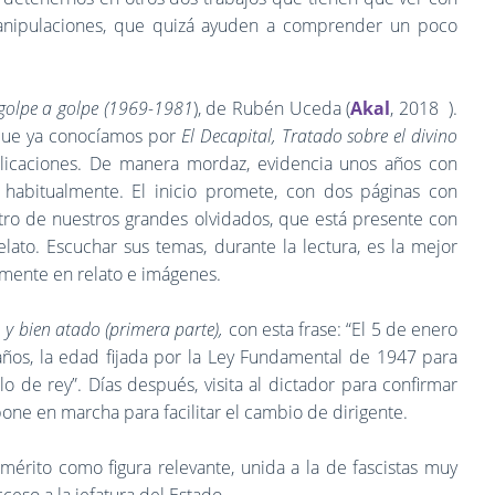
 manipulaciones, que quizá ayuden a comprender un poco
 golpe a golpe (1969-1981
), de Rubén Uceda (
Akal
, 2018 ).
 que ya conocíamos por
El Decapital, Tratado sobre el divino
blicaciones. De manera mordaz, evidencia unos años con
habitualmente. El inicio promete, con dos páginas con
tro de nuestros grandes olvidados, que está presente con
elato. Escuchar sus temas, durante la lectura, es la mejor
mente en relato e imágenes.
 y bien atado (primera parte),
con esta frase: “El 5 de enero
años, la edad fijada por la Ley Fundamental de 1947 para
o de rey”. Días después, visita al dictador para confirmar
one en marcha para facilitar el cambio de dirigente.
emérito como figura relevante, unida a la de fascistas muy