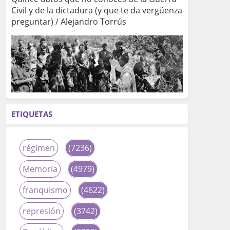
Civil y de la dictadura (y que te da vergüenza
preguntar) / Alejandro Torrús
ETIQUETAS
régimen
(7236)
Memoria
(4979)
franquismo
(4622)
represión
(3742)