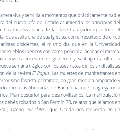
estaurada.
anera viva y sencilla a momentos que prácticamente nadie
ra del nuevo jefe del Estado asumiendo los principios del
 Las movilizaciones de la clase trabajadora por todo el
cía, que asalta una de sus iglesias, con el resultado de cinco
rlistas disidentes, el mismo día que en la Universidad
os Pueblos Ibéricos con carga policial al acabar el mismo.
 conversaciones entre gobierno y Santiago Carrillo. La
ueva semana trágica con los asesinatos de los sindicalistas
ón de la revista
El Papus.
Las muertes de manifestantes en
el terrorismo fascista permitido, en gran medida amparado y
ado. Jornadas libertarias de Barcelona, que congregaron a
ios. Plan posterior para desmovilizarlos. La manipulación
 Los bebés robados o San Fermín 78, relatos que leíamos en
tar, Ozono, Bicicleta
… que Uceda nos recuerda en un