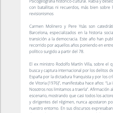
Psicogeografía histórico-cultural. Rabia y de
con batallitas ni recuerdos, más bien sobre l
revisionismos
Carmen Molinero y Pere Ysàs son catedrát
Barcelona, especializados en la historia soci
transición a la democracia. Este año han pu
recorrido por aquellos años poniendo en entre
político surgido a partir del 78.
El ex ministro Rodolfo Martín Villa, sobre el
busca y captura internacional por los delitos
España por la dictadura franquista y ​por los
de Vitoria (1976)”, manifestaba hace años: “La
Nosotros nos limitamos a traerla”. Afirmación 
escenario, mostrando que casi todos los actor
y dirigentes del régimen, nunca apostaron po
nuestro entorno. En sus discursos expresaban 