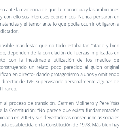
so ante la evidencia de que la monarquía y las ambiciones
o, y con ello sus intereses económicos. Nunca pensaron en
nstancias y el temor ante lo que podía ocurrir obligaron a
 dictador.
posible manifestar que no todo estaba tan “atado y bien
do, dependen de la correlación de fuerzas implicadas en
tó con la inestimable utilización de los medios de
 construyendo un relato poco parecido al guion original
fican en directo- dando protagonismo a unos y omitiendo
ue director de TVE, supervisando personalmente algunas de
l Franco.
n al proceso de transición, Carmen Molinero y Pere Ysàs
o de la Constitución: “No parece que exista fundamentación
iniciada en 2009 y sus devastadoras consecuencias sociales
racia establecida en la Constitución de 1978. Más bien hay