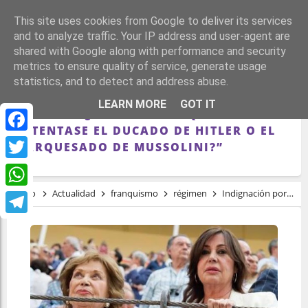
This site uses cookies from Google to deliver its services
and to analyze traffic. Your IP address and user-agent are
shared with Google along with performance and security
metrics to ensure quality of service, generate usage
statistics, and to detect and address abuse.
INDIGNACIÓN POR EL DUCADO DE
LEARN MORE
GOT IT
FRANCO: “¿SE IMAGINAN QUE ALGUIEN
OSTENTASE EL DUCADO DE HITLER O EL
Facebook
MARQUESADO DE MUSSOLINI?”
Twitter
Inicio
Actualidad
franquismo
régimen
Indignación por el ducado de Franco: “¿Se imaginan que alguien ostentase el ducado de Hitler o el marquesado de Mussolini?”
WhatsApp
Telegram