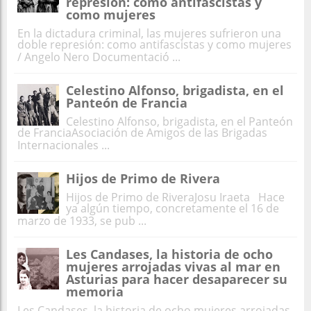
represión: como antifascistas y
como mujeres
En la dictadura criminal, las mujeres sufrieron una
doble represión: como antifascistas y como mujeres
/ Angelo Nero Documentació ...
Celestino Alfonso, brigadista, en el
Panteón de Francia
Celestino Alfonso, brigadista, en el Panteón
de FranciaAsociación de Amigos de las Brigadas
Internacionales ...
Hijos de Primo de Rivera
Hijos de Primo de RiveraJosu Iraeta Hace
ya algún tiempo, concretamente el 16 de
marzo de 1933, se pub ...
Les Candases, la historia de ocho
mujeres arrojadas vivas al mar en
Asturias para hacer desaparecer su
memoria
Les Candases, la historia de ocho mujeres arrojadas