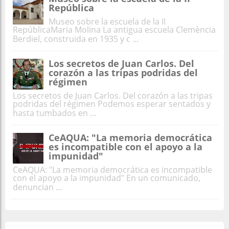
República
Museo sobre la escuela de la II
RepúblicaMaria Molina La antigua escuela Clemència
Berdiel, construida en 1935 y c ...
Los secretos de Juan Carlos. Del
corazón a las tripas podridas del
régimen
Los secretos de Juan Carlos. Del corazón a las tripas
podridas del régimen Podemos esperar sentados y
hasta tumbados en ...
CeAQUA: "La memoria democrática
es incompatible con el apoyo a la
impunidad"
CeAQUA: "La memoria democrática es incompatible
con el apoyo a la impunidad" En un comunicado,
denuncian ...