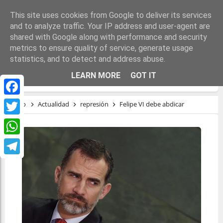
This site uses cookies from Google to deliver its services
and to analyze traffic. Your IP address and user-agent are
shared with Google along with performance and security
metrics to ensure quality of service, generate usage
statistics, and to detect and address abuse.
FELIPE VI DEBE ABDICAR
LEARN MORE
GOT IT
Facebook
Inicio
Actualidad
represión
Felipe VI debe abdicar
Twitter
WhatsApp
Telegram