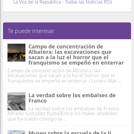
La Voz de la República - Todas las Noticias RSS
Te puede interesar
Campo de concentración de
Albatera: las excavaciones que
sacan a la luz el horror que el
franquismo se empeñó en enterrar
Campo de concentración de Albatera: las
excavaciones que sacan a la luz el horror que el
franquismo se empeñó en enterrar / Loreto Már ...
La verdad sobre los embalses de
Franco
La verdad sobre los embalses de Franco
Alfredo González RuibalEntre los males añadidos
que ha traído consigo la ...
Museo sobre la escuela de la II