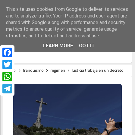
This site uses cookies from Google to deliver its services
and to analyze traffic. Your IP address and user-agent are
shared with Google along with performance and security
metrics to ensure quality of service, generate usage
statistics, and to detect and address abuse.
JUSTICIA TRABAJA EN UN DECRETO PARA
LEARN MORE
GOT IT
LA EXHUMACIÓN DE FRANCO
Facebook
Inicio
franquismo
régimen
Justicia trabaja en un decreto para la exhumación de Franco
Twitter
WhatsApp
Telegram