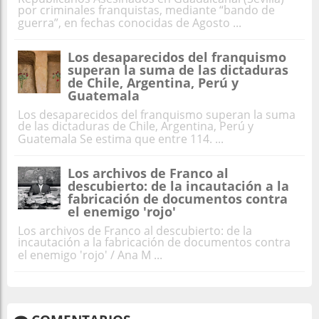
por criminales franquistas, mediante “bando de
guerra”, en fechas conocidas de Agosto ...
Los desaparecidos del franquismo
superan la suma de las dictaduras
de Chile, Argentina, Perú y
Guatemala
Los desaparecidos del franquismo superan la suma
de las dictaduras de Chile, Argentina, Perú y
Guatemala Se estima que entre 114. ...
Los archivos de Franco al
descubierto: de la incautación a la
fabricación de documentos contra
el enemigo 'rojo'
Los archivos de Franco al descubierto: de la
incautación a la fabricación de documentos contra
el enemigo 'rojo' / Ana M ...