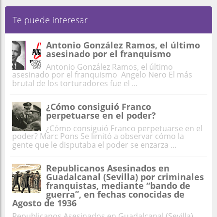
Te puede interesar
Antonio González Ramos, el último
asesinado por el franquismo
Antonio González Ramos, el último
asesinado por el franquismo Angelo Nero El más
brutal de los torturadores fue el ...
¿Cómo consiguió Franco
perpetuarse en el poder?
¿Cómo consiguió Franco perpetuarse en el
poder? Marc Pons Se limitó a observar cómo la
gente que le disputaba el poder se enzarza ...
Republicanos Asesinados en
Guadalcanal (Sevilla) por criminales
franquistas, mediante “bando de
guerra”, en fechas conocidas de
Agosto de 1936
Republicanos Asesinados en Guadalcanal (Sevilla)