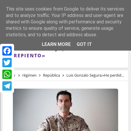
This site uses cookies from Google to deliver its services
and to analyze traffic. Your IP address and user-agent are
shared with Google along with performance and security
metrics to ensure quality of service, generate usage
statistics, and to detect and address abuse.
LUIS GONZALO SEGURA;«HE PERDIDO MI
LEARN MORE
GOT IT
VIDA Y MI TRABAJO, PERO NO ME
ARREPIENTO»
Facebook
Twitter
Inicio
régimen
República
Luis Gonzalo Segura;«He perdido mi vida y mi trabajo, pero no me arrepiento»
WhatsApp
Telegram