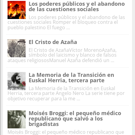
Los poderes públicos y el abandono
de las cuestiones sociales
Los poderes públicos y el abandono de las
cuestiones sociales Romper el bloqueo contra el
pueblo palestino El fuego ...
El Cristo de Azaña
El Cristo de AzañaVíctor MorenoAzaña,
símbolo del laicismo y blanco de falsos
ataques religiososManuel Azaña defendió un ...
La Memoria de la Transición en
Euskal Herria, tercera parte
La Memoria de la Transición en Euskal
Herria, tercera parte Angelo Nero La serie tiene por
objetivo recuperar para la me ...
Moisés Broggi: el pequeño médico
republicano que salvó a los
brigadistas
Moisés Broggi: el pequeño médico republicano que