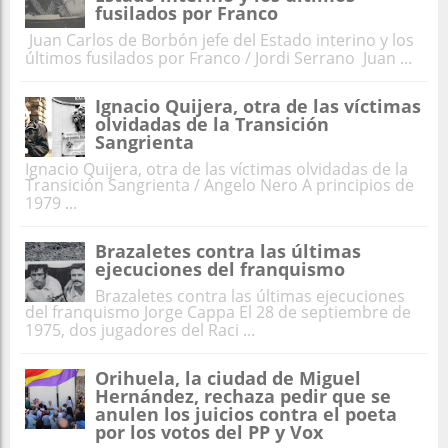
fusilados por Franco
Juan Carlos de Borbón jefe del Estado interino y los
últimos fusilados por Franco / Jordi Serrano Juan ...
Ignacio Quijera, otra de las víctimas
olvidadas de la Transición
Sangrienta
Ignacio Quijera, otra de las víctimas olvidadas de la
Transición Sangrienta / Angelo Nero A principios de
1979 ...
Brazaletes contra las últimas
ejecuciones del franquismo
Brazaletes contra las últimas ejecuciones
del franquismo Jorge Cappa El 28 de septiembre de
1975, dos jugadores del Raci ...
Orihuela, la ciudad de Miguel
Hernández, rechaza pedir que se
anulen los juicios contra el poeta
por los votos del PP y Vox