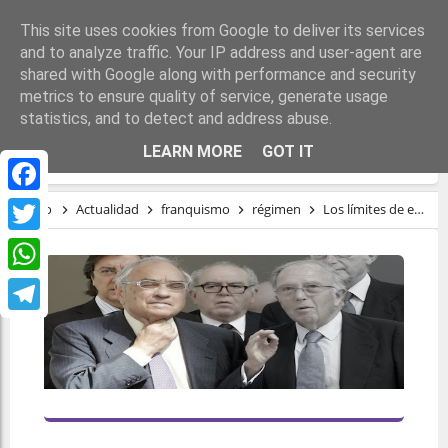
This site uses cookies from Google to deliver its services
and to analyze traffic. Your IP address and user-agent are
shared with Google along with performance and security
metrics to ensure quality of service, generate usage
statistics, and to detect and address abuse.
LOS LÍMITES DE ESTA HISTORIA.
LEARN MORE
GOT IT
Facebook
Inicio
Actualidad
franquismo
régimen
Los límites de esta historia.
Twitter
WhatsApp
Telegram