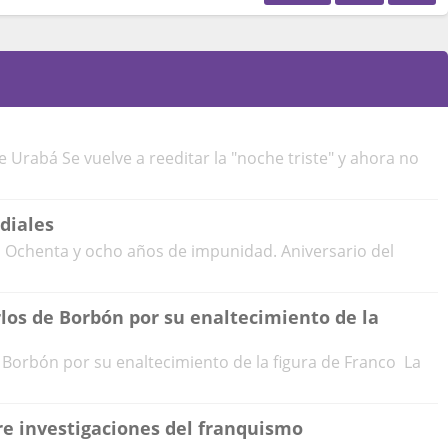
de Urabá Se vuelve a reeditar la "noche triste" y ahora no
diales
s Ochenta y ocho años de impunidad. Aniversario del
los de Borbón por su enaltecimiento de la
Borbón por su enaltecimiento de la figura de Franco La
re investigaciones del franquismo