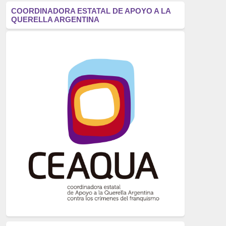
antifascismo
(1006)
COORDINADORA ESTATAL DE APOYO A LA
QUERELLA ARGENTINA
Eventos
(914)
Historia
(752)
Crímenes del franquismo
(721)
dictadura
(699)
Feminismo
(607)
neofranquismo
(567)
Justicia Universal
(527)
Derechos Humanos
(522)
Nacionalcatolicismo
(514)
Exilio
(506)