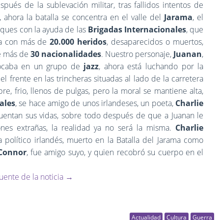
ués de la sublevación militar, tras fallidos intentos de
 ahora la batalla se concentra en el valle del
Jarama
, el
aques con la ayuda de las
Brigadas Internacionales
, que
ía con más de
20.000 heridos
, desaparecidos o muertos,
de más de
30 nacionalidades
. Nuestro personaje,
Juanan
,
 tocaba en un grupo de
jazz
, ahora está luchando por la
el frente en las trincheras situadas al lado de la carretera
re, frio, llenos de pulgas, pero la moral se mantiene alta,
ales
, se hace amigo de unos irlandeses, un poeta,
Charlie
cuentan sus vidas, sobre todo después de que a Juanan le
ones extrañas, la realidad ya no será la misma.
Charlie
ta político irlandés, muerto en la Batalla del Jarama como
Connor
, fue amigo suyo, y quien recobró su cuerpo en el
uente de la noticia →
Actualidad
Cultura
Guerra