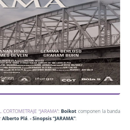
 CORTOMETRAJE “JARAMA”
:
Boikot
componen la banda
r
Alberto Plá
.
- Sinopsis “JARAMA”
: