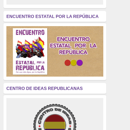
revolución
(312)
América Latina
(305)
ENCUENTRO ESTATAL POR LA REPÚBLICA
Exhumación
(304)
Golpe de Estado
(304)
Brigadas Internacionales
(303)
pensamiento
(294)
Revisionismo
(289)
La Transición
(275)
CENTRO DE IDEAS REPUBLICANAS
presos políticos
(273)
educación pública
(270)
La Izquierda
(260)