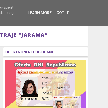
er-agent
RÉGIMEN - MONARQUÍA
CULTURA - LIBROS
rate usage
LEARN MORE
GOT IT
TRAJE “JARAMA”
OFERTA DNI REPUBLICANO