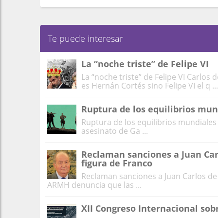
Te puede interesar
La “noche triste” de Felipe VI
La “noche triste” de Felipe VI Carlos 
es Hernán Cortés sino Felipe VI el q ...
Ruptura de los equilibrios mun
Ruptura de los equilibrios mundiale
asesinato de Ga ...
Reclaman sanciones a Juan Car
figura de Franco
Reclaman sanciones a Juan Carlos de 
ARMH denuncia que las ...
XII Congreso Internacional sob