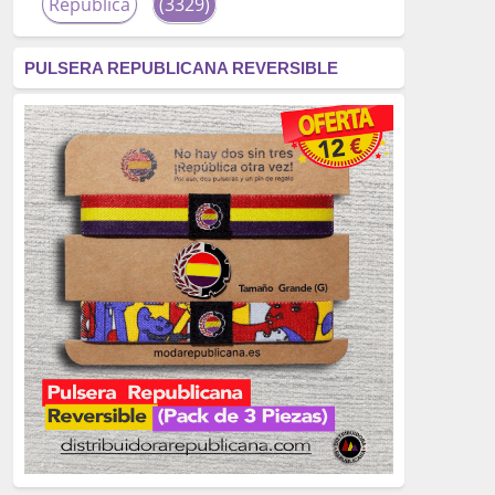
República
(3329)
corrupción
(3266)
PULSERA REPUBLICANA REVERSIBLE
fascismo
(2677)
tardofranquismo
(2320)
Actualidad
(2319)
monarquía
(2253)
borbones
(2176)
Cultura
(2163)
Guerra
(1674)
genocidio
(1234)
mujer
(1070)