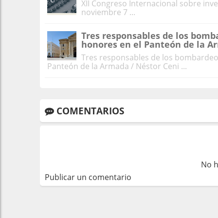
XII Congreso Internacional sobre in
noviembre 7 ...
Tres responsables de los bomb
honores en el Panteón de la 
Tres responsables de los bombardeo
Panteón de la Armada / Néstor Ceni ...
COMENTARIOS
No h
Publicar un comentario