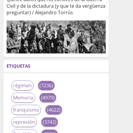
Civil y de la dictadura (y que te da vergüenza
preguntar) / Alejandro Torrús
ETIQUETAS
régimen
(7236)
Memoria
(4979)
franquismo
(4622)
represión
(3742)