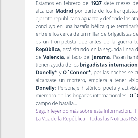
Estamos en febrero de
1937
siete meses desp
alcanzar
Madrid
por parte de los franquistas,
ejercito republicano aguanta y defiende los at
concluyo en una hazaña bélica que terminar
entre ellos cerca de un millar de brigadistas 
es un trompetista que antes de la guerra
República
, está situado en la segunda linea d
de
Valencia
, al lado del
Jarama
. Pasan hamb
tienen ayuda de los
brigadistas internacion
Donelly*
y
O´Connor*
, por las noches se 
alcanzase un mortero, empieza a tener visi
Donelly:
Personaje histórico, poeta y activis
miembro de las brigadas internacionales.
O´
campo de batalla...
Seguir leyendo más sobre esta información... F
La Voz de la República - Todas las Noticias RSS