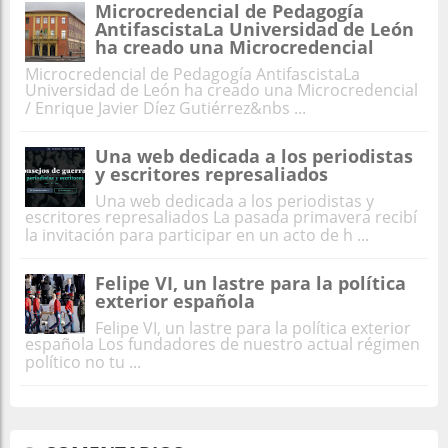
Microcredencial de Pedagogía
AntifascistaLa Universidad de León
ha creado una Microcredencial
Microcredencial de Pedagogía AntifascistaLa
Universidad de León ha creado una Microcredencial
/ Enrique Javier Díez Gutiérrez&nbs ...
Una web dedicada a los periodistas
y escritores represaliados
Una web dedicada a los periodistas y
escritores represaliados La pasada primavera recibí
la invitación para participar en un acto de h ...
Felipe VI, un lastre para la política
exterior española
Felipe VI, un lastre para la política exterior
española Los fundadores de nuestro actual régimen
político no tu ...