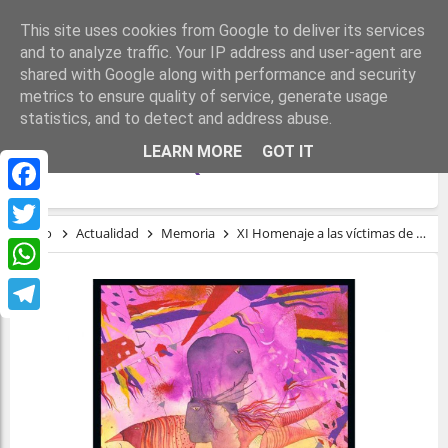
This site uses cookies from Google to deliver its services
and to analyze traffic. Your IP address and user-agent are
shared with Google along with performance and security
metrics to ensure quality of service, generate usage
statistics, and to detect and address abuse.
XI HOMENAJE A LAS VÍCTIMAS DE LA
LEARN MORE
GOT IT
REPRESIÓN FRANQUISTA EN MADRID
Facebook
Inicio
Actualidad
Memoria
XI Homenaje a las víctimas de la represión franquista en Madrid
Twitter
WhatsApp
Telegram