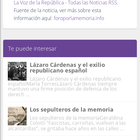
La Voz de la República - Todas las Noticias RSS.
Fuente de la noticia, ver más sobre esta
información aquí:
foroporlamemoria.info
Te puede interesar
Lázaro Cárdenas y el exilio
republicano español
Lázaro Cárdenas y el exilio republicano
españolMaría TorresLázaro Cárdenas siempre
mantuvo una firme posición de defensa de los
derech ...
Los sepulteros de la memoria
Los sepulteros de la memoriaGeraldina
Colotti “Fascistas, carroñas, vuelvan a las
alcantarillas”, se gritaba hace años en las calles ...